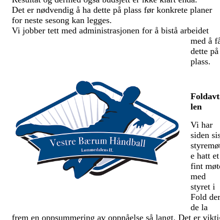
Det er nødvendig å ha dette på plass før konkrete planer
for neste sesong kan legges.
Vi jobber tett med administra
sjonen for å bistå arbeidet
med å f
dette på
plass.
Foldavt
len
Vi har
siden si
styremø
e hatt et
fint møt
med
styret i
Fold de
de la
frem en oppsummering av oppnåelse så langt.
Det er vikti