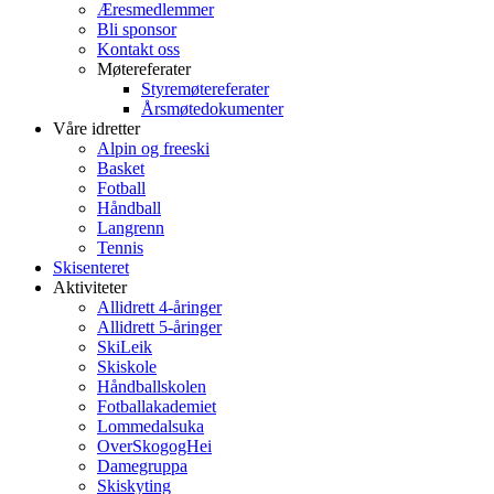
Æresmedlemmer
Bli sponsor
Kontakt oss
Møtereferater
Styremøtereferater
Årsmøtedokumenter
Våre idretter
Alpin og freeski
Basket
Fotball
Håndball
Langrenn
Tennis
Skisenteret
Aktiviteter
Allidrett 4-åringer
Allidrett 5-åringer
SkiLeik
Skiskole
Håndballskolen
Fotballakademiet
Lommedalsuka
OverSkogogHei
Damegruppa
Skiskyting