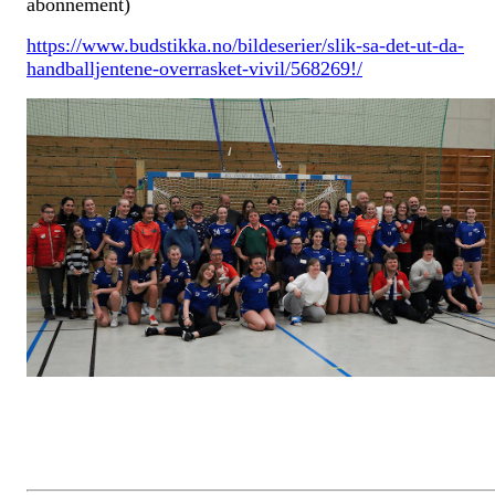
abonnement)
https://www.budstikka.no/bildeserier/slik-sa-det-ut-da-
handballjentene-overrasket-vivil/568269!/