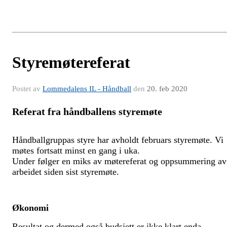
Styremøtereferat
Postet av
Lommedalens IL - Håndball
den
20. feb 2020
Referat fra håndballens styremøte
Håndballgruppas styre har avholdt februars styremøte.
Vi
møtes fortsatt minst en gang i uka.
Under følger en miks av møtereferat og oppsummering av
arbeidet siden sist styremøte.
Økonomi
Resultat og dermed også budsjett er ikke klart enda.