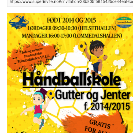
https://www.superinvite.no#/invitation/28b805f5645425ce44eaf6