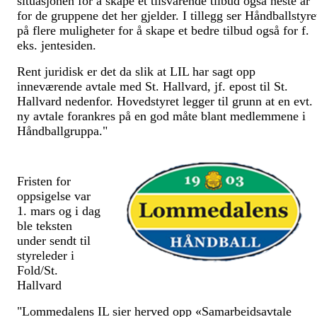
situasjonen for å skape et tilsvarende tilbud også neste år
for de gruppene det her gjelder. I tillegg ser Håndballstyre
på flere muligheter for å skape et bedre tilbud også for f.
eks. jentesiden.
Rent juridisk er det da slik at LIL har sagt opp
inneværende avtale med St. Hallvard, jf. epost til St.
Hallvard nedenfor. Hovedstyret legger til grunn at en evt.
ny avtale forankres på en god måte blant medlemmene i
Håndballgruppa."
Fristen for
oppsigelse var
1. mars og i dag
ble teksten
under sendt til
styreleder i
Fold/St.
Hallvard
"Lommedalens IL sier herved opp «Samarbeidsavtale