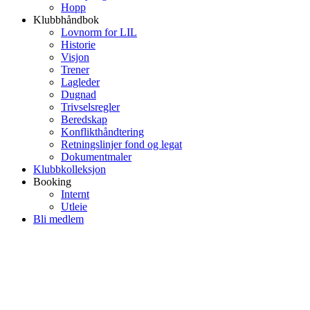
Hopp
Klubbhåndbok
Lovnorm for LIL
Historie
Visjon
Trener
Lagleder
Dugnad
Trivselsregler
Beredskap
Konflikthåndtering
Retningslinjer fond og legat
Dokumentmaler
Klubbkolleksjon
Booking
Internt
Utleie
Bli medlem