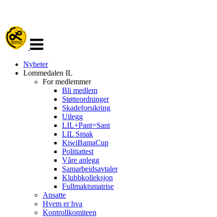
Veksle
navigasjon
Nyheter
Lommedalen IL
For medlemmer
Bli medlem
Støtteordninger
Skadeforsikring
Utlegg
LIL+Pant=Sant
LIL Smak
KiwiBamaCup
Politiattest
Våre anlegg
Samarbeidsavtaler
Klubbkolleksjon
Fullmaktsmatrise
Ansatte
Hvem er hva
Kontrollkomiteen