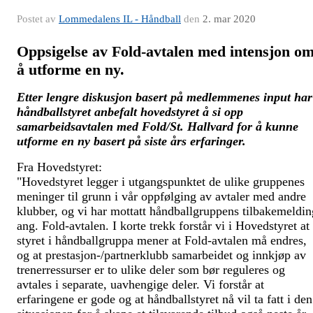
Postet av
Lommedalens IL - Håndball
den
2. mar 2020
Oppsigelse av Fold-avtalen med intensjon o
å utforme en ny.
Etter lengre diskusjon basert på medlemmenes input har
håndballstyret anbefalt hovedstyret å si opp
samarbeidsavtalen med Fold/St. Hallvard for å kunne
utforme en ny basert på siste års erfaringer.
Fra Hovedstyret:
"Hovedstyret legger i utgangspunktet de ulike gruppenes
meninger til grunn i vår oppfølging av avtaler med andre
klubber, og vi har mottatt håndballgruppens tilbakemeldin
ang. Fold-avtalen. I korte trekk forstår vi i Hovedstyret at
styret i håndballgruppa mener at Fold-avtalen må endres,
og at prestasjon-/partnerklubb samarbeidet og innkjøp av
trenerressurser er to ulike deler som bør reguleres og
avtales i separate, uavhengige deler. Vi forstår at
erfaringene er gode og at håndballstyret nå vil ta fatt i den