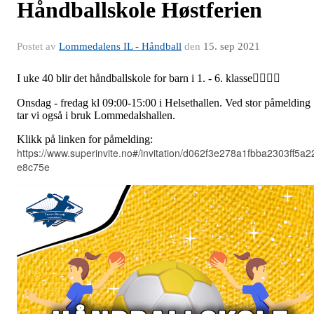
Håndballskole Høstferien
Postet av
Lommedalens IL - Håndball
den
15. sep 2021
I uke 40 blir det håndballskole for barn i 1. - 6. klasse🤾‍♂️🤾‍♀️
Onsdag - fredag kl 09:00-15:00 i Helsethallen. Ved stor påmelding
tar vi også i bruk Lommedalshallen.
Klikk på linken for påmelding:
https://www.superinvite.no#/invitation/d062f3e278a1fbba2303ff5a2
e8c75e