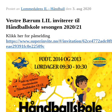
Postet av
Lommedalens IL - Håndball
den
3. aug 2020
Vestre Bærum LIL inviterer til
Håndballskole sesongen 2020/21
Klikk her for påmelding
https://www.superinvite.no/#/invitation/62ce4772adc0f
eae29391fc0e22509c