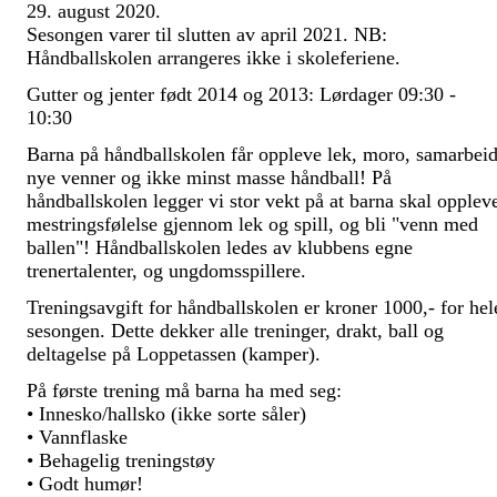
29. august 2020.
Sesongen varer til slutten av april 2021. NB:
Håndballskolen arrangeres ikke i skoleferiene.
Gutter og jenter født 2014 og 2013: Lørdager 09:30 -
10:30
Barna på håndballskolen får oppleve lek, moro, samarbeid
nye venner og ikke minst masse håndball! På
håndballskolen legger vi stor vekt på at barna skal opplev
mestringsfølelse gjennom lek og spill, og bli "venn med
ballen"! Håndballskolen ledes av klubbens egne
trenertalenter, og ungdomsspillere.
Treningsavgift for håndballskolen er kroner 1000,- for hel
sesongen. Dette dekker alle treninger, drakt, ball og
deltagelse på Loppetassen (kamper).
På første trening må barna ha med seg:
• Innesko/hallsko (ikke sorte såler)
• Vannflaske
• Behagelig treningstøy
• Godt humør!