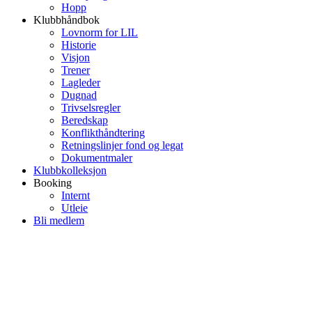
Hopp
Klubbhåndbok
Lovnorm for LIL
Historie
Visjon
Trener
Lagleder
Dugnad
Trivselsregler
Beredskap
Konflikthåndtering
Retningslinjer fond og legat
Dokumentmaler
Klubbkolleksjon
Booking
Internt
Utleie
Bli medlem