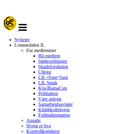
Veksle
navigasjon
Nyheter
Lommedalen IL
For medlemmer
Bli medlem
Støtteordninger
Skadeforsikring
Utlegg
LIL+Pant=Sant
LIL Smak
KiwiBamaCup
Politiattest
Våre anlegg
Samarbeidsavtaler
Klubbkolleksjon
Fullmaktsmatrise
Ansatte
Hvem er hva
Kontrollkomiteen