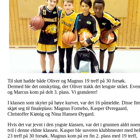
Til slutt hadde både Oliver og Magnus 19 treff på 30 forsøk.
Dermed ble det omskyting, der Oliver trakk det lengste strået. Even
og Marcus kom på delt 3. plass. Vi gratulerer!
I klassen som skyter på høye kurver, var det 16 påmeldte. Disse fir
skjøt seg til finaleplass: Magnus Fornebo, Kasper Øvregaard,
Christoffer Kiønig og Nina Hansen Øygard.
Hvis det var jevnt i den yngste klassen, var det i grunnen aldri noen
tvil i denne eldste klassen. Kasper ble suveren klubbmester med he
23 treff på 30 forsøk. Magnus kom på en fin 2. plass med 19 treff,