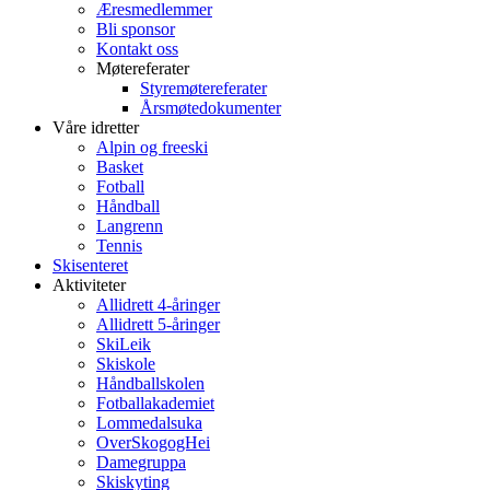
Æresmedlemmer
Bli sponsor
Kontakt oss
Møtereferater
Styremøtereferater
Årsmøtedokumenter
Våre idretter
Alpin og freeski
Basket
Fotball
Håndball
Langrenn
Tennis
Skisenteret
Aktiviteter
Allidrett 4-åringer
Allidrett 5-åringer
SkiLeik
Skiskole
Håndballskolen
Fotballakademiet
Lommedalsuka
OverSkogogHei
Damegruppa
Skiskyting