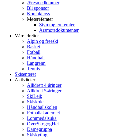
Æresmedlemmer
Bli sponsor
Kontakt oss
Møtereferater
Styremøtereferater
Årsmøtedokumenter
Våre idretter
Alpin og freeski
Basket
Fotball
Håndball
Langrenn
Tennis
Skisenteret
Aktiviteter
Allidrett 4-åringer
Allidrett 5-åringer
SkiLeik
Skiskole
Håndballskolen
Fotballakademiet
Lommedalsuka
OverSkogogHei
Damegruppa
Skiskyting