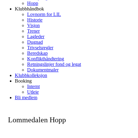
Hopp
Klubbhåndbok
Lovnorm for LIL
Historie
Visjon
Trener
Lagleder
Dugnad
Trivselsregler
Beredskap
Konflikthåndtering
Retningslinjer fond og legat
Dokumentmaler
Klubbkolleksjon
Booking
Internt
Utleie
Bli medlem
Lommedalen Hopp