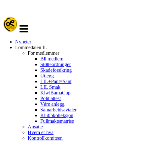
Veksle
navigasjon
Nyheter
Lommedalen IL
For medlemmer
Bli medlem
Støtteordninger
Skadeforsikring
Utlegg
LIL+Pant=Sant
LIL Smak
KiwiBamaCup
Politiattest
Våre anlegg
Samarbeidsavtaler
Klubbkolleksjon
Fullmaktsmatrise
Ansatte
Hvem er hva
Kontrollkomiteen