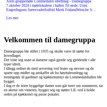
Årets gruppemøte Lommedalen idrettslag - Damegruppa
7.oktober 2024 i møtelokalene i hallen Til stede: Unni
EngenIngunn SætervadetSolfrid Meek FotlandWenche S…
Les mer
Velkommen til damegruppa
Damegruppa ble stiftet i 1935 og skulle være til støtte for
hovedlaget.
Det viste seg snart at damene også gjorde seg gjeldende i alle
typer idrett.
I tillegg ordnet de med servering ved fester og stevner og de
sparte opp midler og anskaffet alt fra høyttaleranlegg og
treningstøy til gardiner og kjøkkenutstyr da Lommedalshallen ble
bygget.
I dag er de noen hyggelige damer som går turer om sommeren, tar
en aketur om vinteren, hygger seg og støtter LIL ved å holde
orden på kjøkkenet og pusse pokaler.