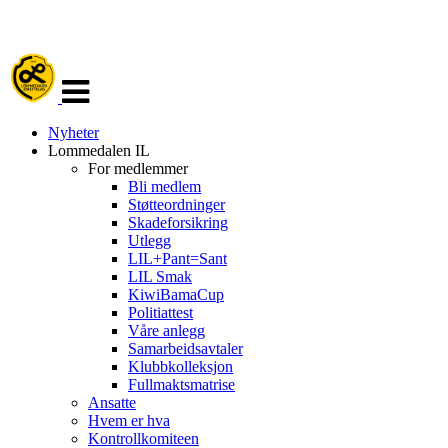
Veksle
navigasjon
Nyheter
Lommedalen IL
For medlemmer
Bli medlem
Støtteordninger
Skadeforsikring
Utlegg
LIL+Pant=Sant
LIL Smak
KiwiBamaCup
Politiattest
Våre anlegg
Samarbeidsavtaler
Klubbkolleksjon
Fullmaktsmatrise
Ansatte
Hvem er hva
Kontrollkomiteen