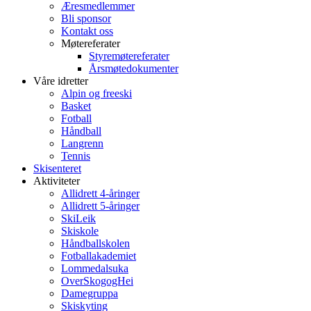
Æresmedlemmer
Bli sponsor
Kontakt oss
Møtereferater
Styremøtereferater
Årsmøtedokumenter
Våre idretter
Alpin og freeski
Basket
Fotball
Håndball
Langrenn
Tennis
Skisenteret
Aktiviteter
Allidrett 4-åringer
Allidrett 5-åringer
SkiLeik
Skiskole
Håndballskolen
Fotballakademiet
Lommedalsuka
OverSkogogHei
Damegruppa
Skiskyting