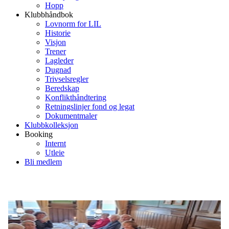
Hopp
Klubbhåndbok
Lovnorm for LIL
Historie
Visjon
Trener
Lagleder
Dugnad
Trivselsregler
Beredskap
Konflikthåndtering
Retningslinjer fond og legat
Dokumentmaler
Klubbkolleksjon
Booking
Internt
Utleie
Bli medlem