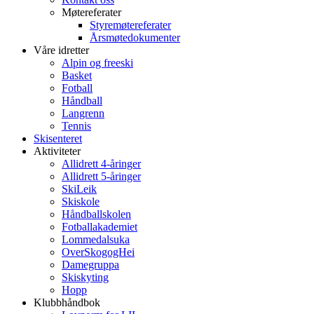
Møtereferater
Styremøtereferater
Årsmøtedokumenter
Våre idretter
Alpin og freeski
Basket
Fotball
Håndball
Langrenn
Tennis
Skisenteret
Aktiviteter
Allidrett 4-åringer
Allidrett 5-åringer
SkiLeik
Skiskole
Håndballskolen
Fotballakademiet
Lommedalsuka
OverSkogogHei
Damegruppa
Skiskyting
Hopp
Klubbhåndbok