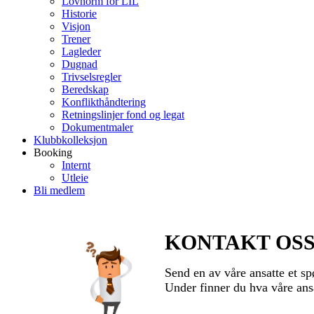
Lovnorm for LIL
Historie
Visjon
Trener
Lagleder
Dugnad
Trivselsregler
Beredskap
Konflikthåndtering
Retningslinjer fond og legat
Dokumentmaler
Klubbkolleksjon
Booking
Internt
Utleie
Bli medlem
KONTAKT OSS - 
Send en av våre ansatte et sp
Under finner du hva våre ansa