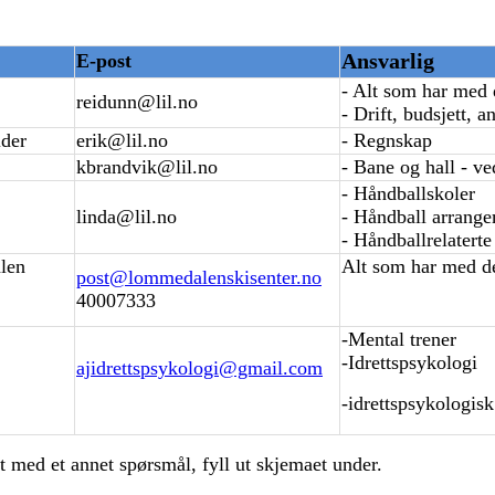
Ansvarlig
E-post
- Alt som har med 
reidunn@lil.no
- Drift, budsjett, a
der
erik@lil.no
- Regnskap
kbrandvik@lil.no
- Bane og hall - ve
- Håndballskoler
linda@lil.no
- Håndball arrang
- Håndballrelatert
len
Alt som har med de
post@lommedalenskisenter.no
40007333
-Mental trener
-Idrettspsykologi
ajidrettspsykologi@gmail.com
-idrettspsykologisk
t med et annet spørsmål, fyll ut skjemaet under.