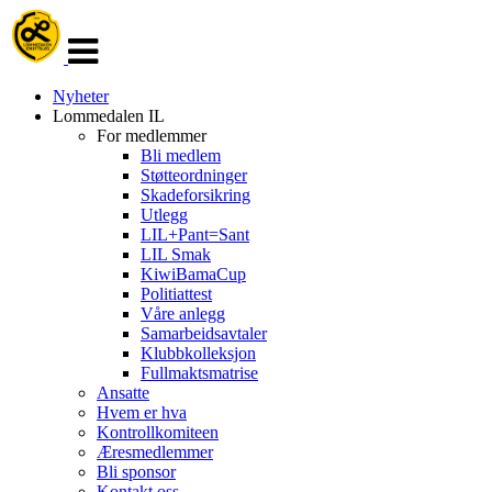
Veksle
navigasjon
Nyheter
Lommedalen IL
For medlemmer
Bli medlem
Støtteordninger
Skadeforsikring
Utlegg
LIL+Pant=Sant
LIL Smak
KiwiBamaCup
Politiattest
Våre anlegg
Samarbeidsavtaler
Klubbkolleksjon
Fullmaktsmatrise
Ansatte
Hvem er hva
Kontrollkomiteen
Æresmedlemmer
Bli sponsor
Kontakt oss