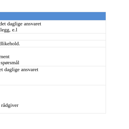
det daglige ansvaret
nlegg, e.l
dlikehold.
ement
e spørsmål
t daglige ansvaret
 rådgiver