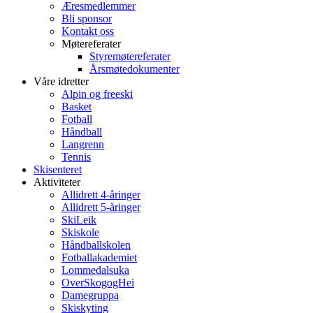
Æresmedlemmer
Bli sponsor
Kontakt oss
Møtereferater
Styremøtereferater
Årsmøtedokumenter
Våre idretter
Alpin og freeski
Basket
Fotball
Håndball
Langrenn
Tennis
Skisenteret
Aktiviteter
Allidrett 4-åringer
Allidrett 5-åringer
SkiLeik
Skiskole
Håndballskolen
Fotballakademiet
Lommedalsuka
OverSkogogHei
Damegruppa
Skiskyting