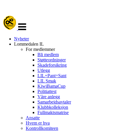
Veksle
navigasjon
Nyheter
Lommedalen IL
For medlemmer
Bli medlem
Støtteordninger
Skadeforsikring
Utlegg
LIL+Pant=Sant
LIL Smak
KiwiBamaCup
Politiattest
Våre anlegg
Samarbeidsavtaler
Klubbkolleksjon
Fullmaktsmatrise
Ansatte
Hvem er hva
Kontrollkomiteen