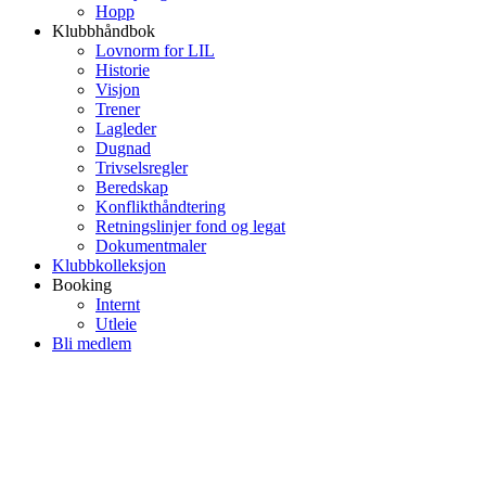
Hopp
Klubbhåndbok
Lovnorm for LIL
Historie
Visjon
Trener
Lagleder
Dugnad
Trivselsregler
Beredskap
Konflikthåndtering
Retningslinjer fond og legat
Dokumentmaler
Klubbkolleksjon
Booking
Internt
Utleie
Bli medlem