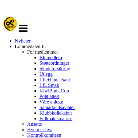
Veksle
navigasjon
Nyheter
Lommedalen IL
For medlemmer
Bli medlem
Støtteordninger
Skadeforsikring
Utlegg
LIL+Pant=Sant
LIL Smak
KiwiBamaCup
Politiattest
Våre anlegg
Samarbeidsavtaler
Klubbkolleksjon
Fullmaktsmatrise
Ansatte
Hvem er hva
Kontrollkomiteen