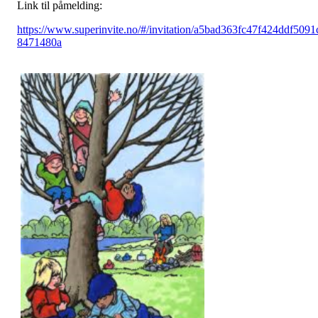
Link til påmelding:
https://www.superinvite.no/#/invitation/a5bad363fc47f424ddf5091
8471480a