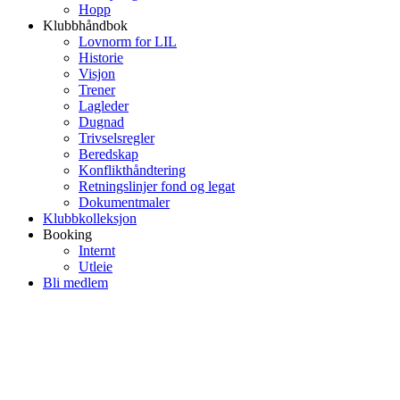
Hopp
Klubbhåndbok
Lovnorm for LIL
Historie
Visjon
Trener
Lagleder
Dugnad
Trivselsregler
Beredskap
Konflikthåndtering
Retningslinjer fond og legat
Dokumentmaler
Klubbkolleksjon
Booking
Internt
Utleie
Bli medlem