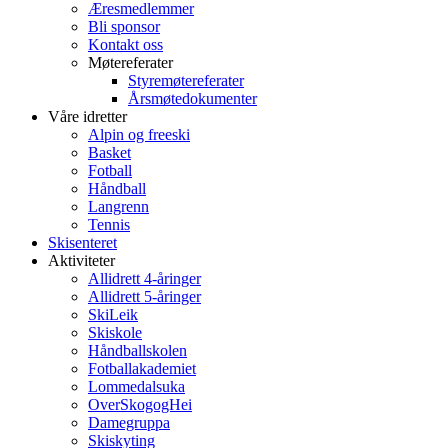
Æresmedlemmer
Bli sponsor
Kontakt oss
Møtereferater
Styremøtereferater
Årsmøtedokumenter
Våre idretter
Alpin og freeski
Basket
Fotball
Håndball
Langrenn
Tennis
Skisenteret
Aktiviteter
Allidrett 4-åringer
Allidrett 5-åringer
SkiLeik
Skiskole
Håndballskolen
Fotballakademiet
Lommedalsuka
OverSkogogHei
Damegruppa
Skiskyting