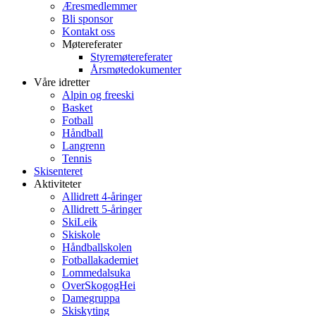
Æresmedlemmer
Bli sponsor
Kontakt oss
Møtereferater
Styremøtereferater
Årsmøtedokumenter
Våre idretter
Alpin og freeski
Basket
Fotball
Håndball
Langrenn
Tennis
Skisenteret
Aktiviteter
Allidrett 4-åringer
Allidrett 5-åringer
SkiLeik
Skiskole
Håndballskolen
Fotballakademiet
Lommedalsuka
OverSkogogHei
Damegruppa
Skiskyting