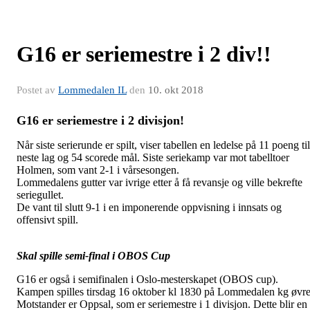
G16 er seriemestre i 2 div!!
Postet av
Lommedalen IL
den
10. okt 2018
G16 er seriemestre i 2 divisjon!
Når siste serierunde er spilt, viser tabellen en ledelse på 11 poeng til
neste lag og 54 scorede mål. Siste seriekamp var mot tabelltoer
Holmen, som vant 2-1 i vårsesongen.
Lommedalens gutter var ivrige etter å få revansje og ville bekrefte
seriegullet.
De vant til slutt 9-1 i en imponerende oppvisning i innsats og
offensivt spill.
Skal spille semi-final i OBOS Cup
G16 er også i semifinalen i Oslo-mesterskapet (OBOS cup).
Kampen spilles tirsdag 16 oktober kl 1830 på Lommedalen kg øvre
Motstander er Oppsal, som er seriemestre i 1 divisjon. Dette blir en