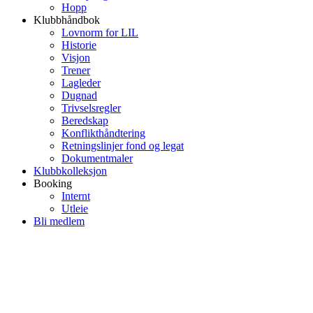
Hopp
Klubbhåndbok
Lovnorm for LIL
Historie
Visjon
Trener
Lagleder
Dugnad
Trivselsregler
Beredskap
Konflikthåndtering
Retningslinjer fond og legat
Dokumentmaler
Klubbkolleksjon
Booking
Internt
Utleie
Bli medlem