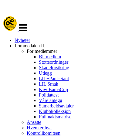
Veksle
navigasjon
Nyheter
Lommedalen IL
For medlemmer
Bli medlem
Støtteordninger
Skadeforsikring
Utlegg
LIL+Pant=Sant
LIL Smak
KiwiBamaCup
Politiattest
Våre anlegg
Samarbeidsavtaler
Klubbkolleksjon
Fullmaktsmatrise
Ansatte
Hvem er hva
Kontrollkomiteen