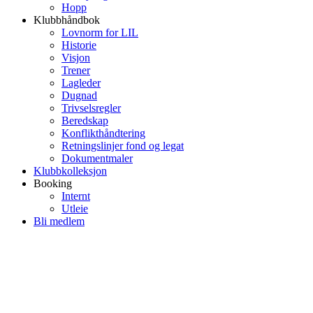
Hopp
Klubbhåndbok
Lovnorm for LIL
Historie
Visjon
Trener
Lagleder
Dugnad
Trivselsregler
Beredskap
Konflikthåndtering
Retningslinjer fond og legat
Dokumentmaler
Klubbkolleksjon
Booking
Internt
Utleie
Bli medlem