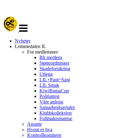
Veksle
navigasjon
Nyheter
Lommedalen IL
For medlemmer
Bli medlem
Støtteordninger
Skadeforsikring
Utlegg
LIL+Pant=Sant
LIL Smak
KiwiBamaCup
Politiattest
Våre anlegg
Samarbeidsavtaler
Klubbkolleksjon
Fullmaktsmatrise
Ansatte
Hvem er hva
Kontrollkomiteen