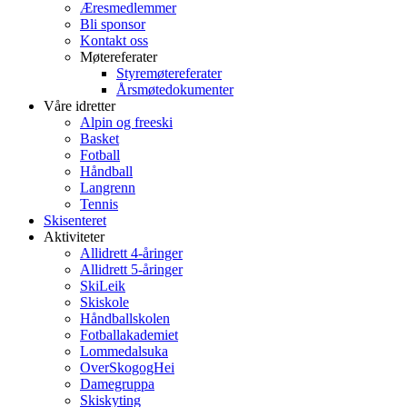
Æresmedlemmer
Bli sponsor
Kontakt oss
Møtereferater
Styremøtereferater
Årsmøtedokumenter
Våre idretter
Alpin og freeski
Basket
Fotball
Håndball
Langrenn
Tennis
Skisenteret
Aktiviteter
Allidrett 4-åringer
Allidrett 5-åringer
SkiLeik
Skiskole
Håndballskolen
Fotballakademiet
Lommedalsuka
OverSkogogHei
Damegruppa
Skiskyting