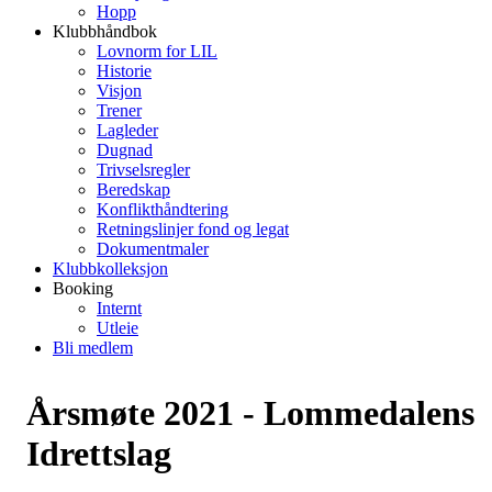
Hopp
Klubbhåndbok
Lovnorm for LIL
Historie
Visjon
Trener
Lagleder
Dugnad
Trivselsregler
Beredskap
Konflikthåndtering
Retningslinjer fond og legat
Dokumentmaler
Klubbkolleksjon
Booking
Internt
Utleie
Bli medlem
Årsmøte 2021 - Lommedalens
Idrettslag