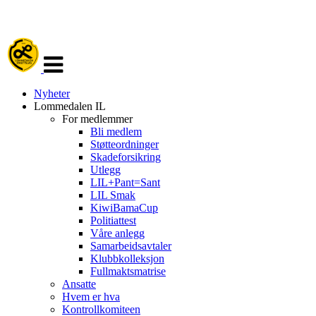
Veksle
navigasjon
Nyheter
Lommedalen IL
For medlemmer
Bli medlem
Støtteordninger
Skadeforsikring
Utlegg
LIL+Pant=Sant
LIL Smak
KiwiBamaCup
Politiattest
Våre anlegg
Samarbeidsavtaler
Klubbkolleksjon
Fullmaktsmatrise
Ansatte
Hvem er hva
Kontrollkomiteen