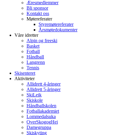
Æresmedlemmer
Bli sponsor
Kontakt oss
Møtereferater
Styremøtereferater
Årsmøtedokumenter
Våre idretter
Alpin og freeski
Basket
Fotball
Håndball
Langrenn
Tennis
Skisenteret
Aktiviteter
Allidrett 4-åringer
Allidrett 5-åringer
SkiLeik
Skiskole
Håndballskolen
Fotballakademiet
Lommedalsuka
OverSkogogHei
Damegruppa
Skiskyting