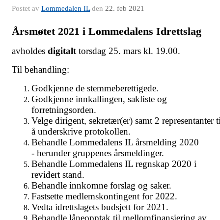
Postet av
Lommedalen IL
den
22. feb 2021
Årsmøtet 2021 i Lommedalens Idrettslag
avholdes
digitalt
torsdag 25. mars kl. 19.00.
Til behandling:
Godkjenne de stemmeberettigede.
Godkjenne innkallingen, sakliste og
forretningsorden.
Velge dirigent, sekretær(er) samt 2 representanter ti
å underskrive protokollen.
Behandle Lommedalens IL årsmelding 2020
- herunder gruppenes årsmeldinger.
Behandle Lommedalens IL regnskap 2020 i
revidert stand.
Behandle innkomne forslag og saker.
Fastsette medlemskontingent for 2022.
Vedta idrettslagets budsjett for 2021.
Behandle låneopptak til mellomfinansiering av