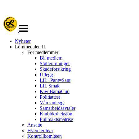
Veksle
navigasjon
Nyheter
Lommedalen IL
For medlemmer
Bli medlem
Støtteordninger
Skadeforsikring
Utlegg
LIL+Pant=Sant
LIL Smak
KiwiBamaCup
Politiattest
Våre anlegg
Samarbeidsavtaler
Klubbkolleksjon
Fullmaktsmatrise
Ansatte
Hvem er hva
Kontrollkomiteen