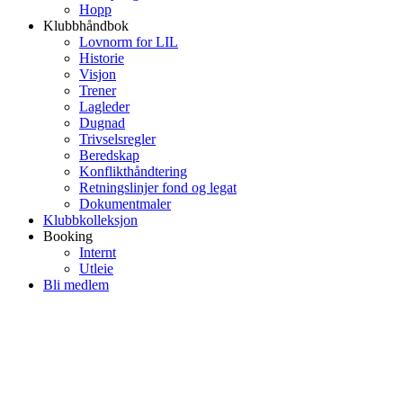
Hopp
Klubbhåndbok
Lovnorm for LIL
Historie
Visjon
Trener
Lagleder
Dugnad
Trivselsregler
Beredskap
Konflikthåndtering
Retningslinjer fond og legat
Dokumentmaler
Klubbkolleksjon
Booking
Internt
Utleie
Bli medlem