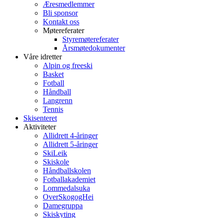
Æresmedlemmer
Bli sponsor
Kontakt oss
Møtereferater
Styremøtereferater
Årsmøtedokumenter
Våre idretter
Alpin og freeski
Basket
Fotball
Håndball
Langrenn
Tennis
Skisenteret
Aktiviteter
Allidrett 4-åringer
Allidrett 5-åringer
SkiLeik
Skiskole
Håndballskolen
Fotballakademiet
Lommedalsuka
OverSkogogHei
Damegruppa
Skiskyting