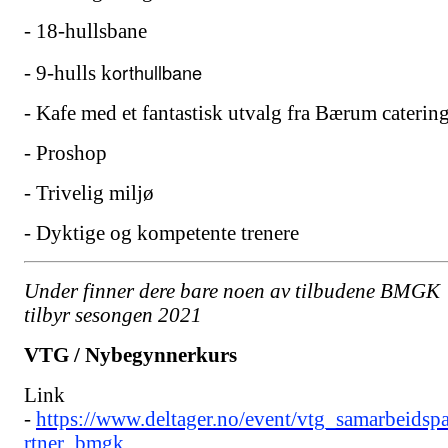
- 18-hullsbane
orthullbane
- 9-hulls k
- Kafe med et fantastisk utvalg fra Bærum caterin
- Proshop
- Trivelig miljø
- Dyktige og kompetente trenere
Under finner dere bare noen av tilbudene BMGK
tilbyr sesongen 2021
VTG / Nybegynnerkurs
Link
-
https://www.deltager.no/event/vtg_samarbeidsp
rtner_bmgk