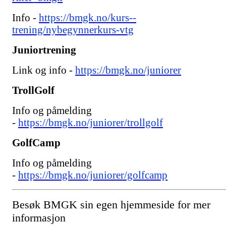
Info -
https://bmgk.no/kurs--
trening/nybegynnerkurs-vtg
Juniortrening
Link og info -
https://bmgk.no/juniorer
TrollGolf
Info og påmelding
-
https://bmgk.no/juniorer/trollgolf
GolfCamp
Info og påmelding
-
https://bmgk.no/juniorer/golfcamp
Besøk BMGK sin egen hjemmeside for mer
informasjon