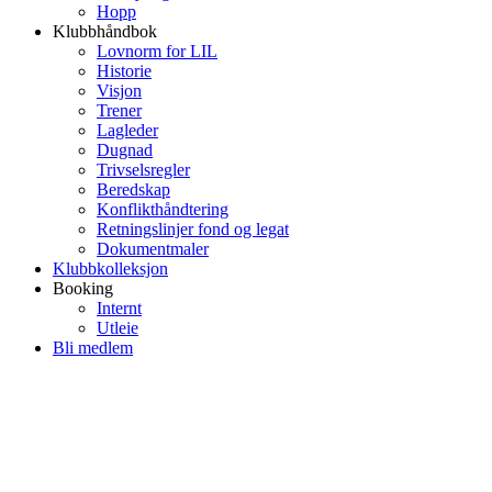
Hopp
Klubbhåndbok
Lovnorm for LIL
Historie
Visjon
Trener
Lagleder
Dugnad
Trivselsregler
Beredskap
Konflikthåndtering
Retningslinjer fond og legat
Dokumentmaler
Klubbkolleksjon
Booking
Internt
Utleie
Bli medlem