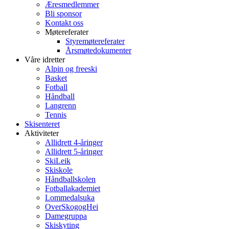
Æresmedlemmer
Bli sponsor
Kontakt oss
Møtereferater
Styremøtereferater
Årsmøtedokumenter
Våre idretter
Alpin og freeski
Basket
Fotball
Håndball
Langrenn
Tennis
Skisenteret
Aktiviteter
Allidrett 4-åringer
Allidrett 5-åringer
SkiLeik
Skiskole
Håndballskolen
Fotballakademiet
Lommedalsuka
OverSkogogHei
Damegruppa
Skiskyting