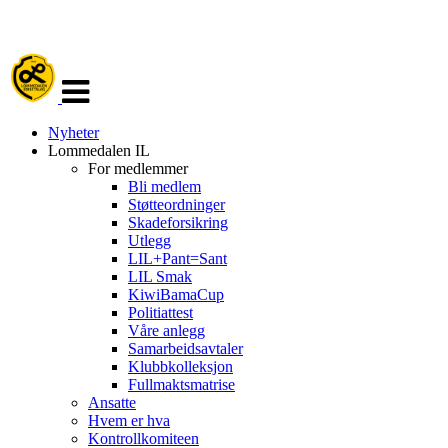
Veksle
navigasjon
Nyheter
Lommedalen IL
For medlemmer
Bli medlem
Støtteordninger
Skadeforsikring
Utlegg
LIL+Pant=Sant
LIL Smak
KiwiBamaCup
Politiattest
Våre anlegg
Samarbeidsavtaler
Klubbkolleksjon
Fullmaktsmatrise
Ansatte
Hvem er hva
Kontrollkomiteen