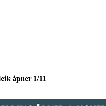
leik åpner 1/11
4