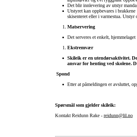
Det blir innlevering av utstyr mand
Utstyret kan oppbevares i brakkene 
skisenteret eller i varmestua. Utstyr
Matservering
Det serveres et enkelt, hjemmelaget 
Ekstremvær
Skileik er en utendørsaktivitet. D
ansvar for henting ved skolene. Det
S
pond
Etter at påmeldingen er avsluttet, o
Spørsmål som gjelder skileik:
Kontakt Reidunn Rake -
reidunn@lil.no