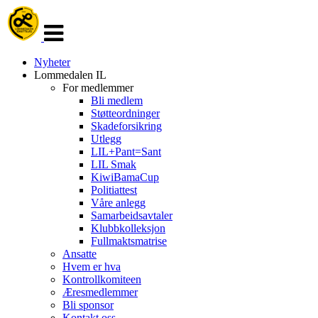
Veksle
navigasjon
Nyheter
Lommedalen IL
For medlemmer
Bli medlem
Støtteordninger
Skadeforsikring
Utlegg
LIL+Pant=Sant
LIL Smak
KiwiBamaCup
Politiattest
Våre anlegg
Samarbeidsavtaler
Klubbkolleksjon
Fullmaktsmatrise
Ansatte
Hvem er hva
Kontrollkomiteen
Æresmedlemmer
Bli sponsor
Kontakt oss