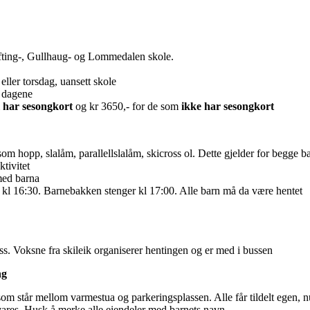
efting-, Gullhaug- og Lommedalen skole.
ller torsdag, uansett skole
v dagene
m
har sesongkort
og kr 3650,- for de som
ikke har sesongkort
er som hopp, slalåm, parallellslalåm, skicross ol. Dette gjelder for begge 
tivitet
med barna
k kl 16:30. Barnebakken stenger kl 17:00. Alle barn må da være hentet
ss. Voksne fra skileik organiserer hentingen og er med i bussen
ng
om står mellom varmestua og parkeringsplassen. Alle får tildelt egen, n
vares. Husk å merke alle eiendeler med barnets navn