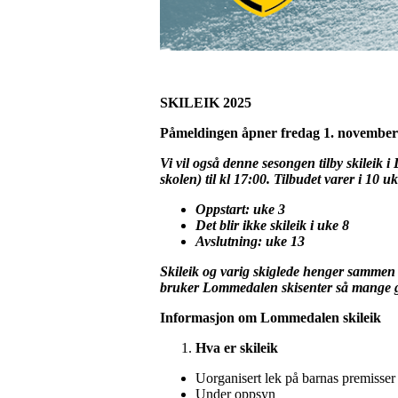
SKILEIK 2025
Påmeldingen åpner fredag 1. november k
Vi vil også denne sesongen tilby skileik 
skolen) til kl 17:00. Tilbudet varer i 10 uk
Oppstart: uke 3
Det blir ikke skileik i uke 8
Avslutning: uke 13
Skileik og varig skiglede henger sammen me
bruker Lommedalen skisenter så mange gan
Informasjon om Lommedalen skileik
Hva er skileik
Uorganisert lek på barnas premisser
Under oppsyn