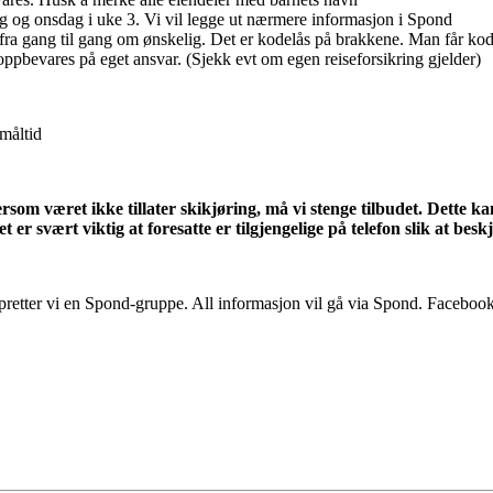
ag og onsdag i uke 3. Vi vil legge ut nærmere informasjon i Spond
fra gang til gang om ønskelig. Det er kodelås på brakkene. Man får kode
 oppbevares på eget ansvar. (Sjekk evt om egen reiseforsikring gjelder)
måltid
ersom været ikke tillater skikjøring, må vi stenge tilbudet. Dette ka
 er svært viktig at foresatte er tilgjengelige på telefon slik at beskj
ppretter vi en Spond-gruppe. All informasjon vil gå via Spond. Facebook