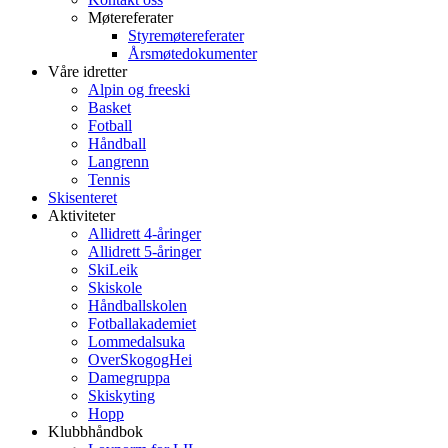
Møtereferater
Styremøtereferater
Årsmøtedokumenter
Våre idretter
Alpin og freeski
Basket
Fotball
Håndball
Langrenn
Tennis
Skisenteret
Aktiviteter
Allidrett 4-åringer
Allidrett 5-åringer
SkiLeik
Skiskole
Håndballskolen
Fotballakademiet
Lommedalsuka
OverSkogogHei
Damegruppa
Skiskyting
Hopp
Klubbhåndbok