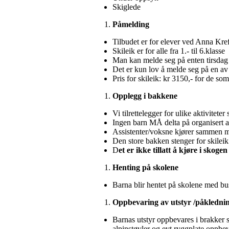
Skiglede
Påmelding
Tilbudet er for elever ved Anna Kr
Skileik er for alle fra 1.- til 6.klasse
Man kan melde seg på enten tirsdag e
Det er kun lov å melde seg på en a
Pris for skileik: kr 3150,- for de so
Opplegg i bakkene
Vi tilrettelegger for ulike aktivitet
Ingen barn MÅ delta på organisert ak
Assistenter/voksne kjører sammen 
Den store bakken stenger for skilei
D
et er ikke tillatt å kjøre i skogen
Henting på skolene
Barna blir hentet på skolene med bu
Oppbevaring av utstyr /påkledni
Barnas utstyr oppbevares i brakker s
alpinstøvler og evt ryggplate oppbe