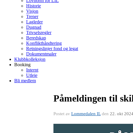
Lovnorm for LIL
Historie
Visjon
Trener
Lagleder
Dugnad
Trivselsregler
Beredskap
Konflikthåndtering
Retningslinjer fond og legat
Dokumentmaler
Klubbkolleksjon
Booking
Internt
Utleie
Bli medlem
Påmeldingen til ski
Postet av
Lommedalen IL
den
22. okt 202