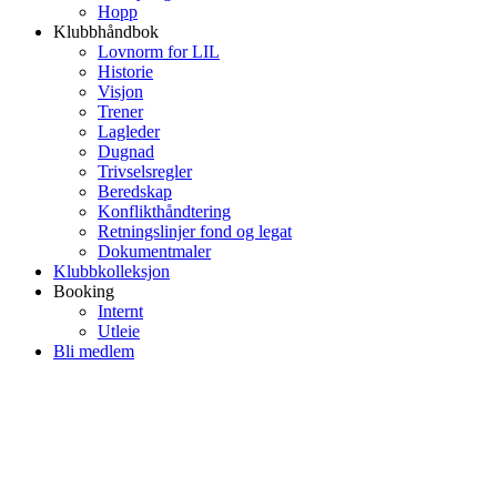
Hopp
Klubbhåndbok
Lovnorm for LIL
Historie
Visjon
Trener
Lagleder
Dugnad
Trivselsregler
Beredskap
Konflikthåndtering
Retningslinjer fond og legat
Dokumentmaler
Klubbkolleksjon
Booking
Internt
Utleie
Bli medlem