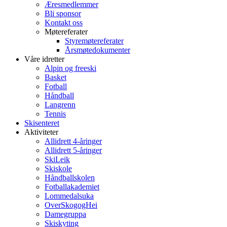
Æresmedlemmer
Bli sponsor
Kontakt oss
Møtereferater
Styremøtereferater
Årsmøtedokumenter
Våre idretter
Alpin og freeski
Basket
Fotball
Håndball
Langrenn
Tennis
Skisenteret
Aktiviteter
Allidrett 4-åringer
Allidrett 5-åringer
SkiLeik
Skiskole
Håndballskolen
Fotballakademiet
Lommedalsuka
OverSkogogHei
Damegruppa
Skiskyting