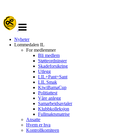
Veksle
navigasjon
Nyheter
Lommedalen IL
For medlemmer
Bli medlem
Støtteordninger
Skadeforsikring
Utlegg
LIL+Pant=Sant
LIL Smak
KiwiBamaCup
Politiattest
Våre anlegg
Samarbeidsavtaler
Klubbkolleksjon
Fullmaktsmatrise
Ansatte
Hvem er hva
Kontrollkomiteen