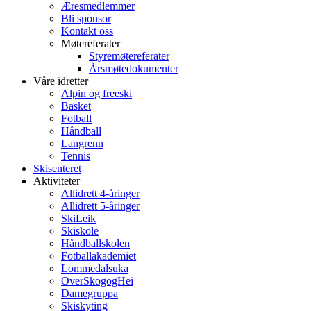
Æresmedlemmer
Bli sponsor
Kontakt oss
Møtereferater
Styremøtereferater
Årsmøtedokumenter
Våre idretter
Alpin og freeski
Basket
Fotball
Håndball
Langrenn
Tennis
Skisenteret
Aktiviteter
Allidrett 4-åringer
Allidrett 5-åringer
SkiLeik
Skiskole
Håndballskolen
Fotballakademiet
Lommedalsuka
OverSkogogHei
Damegruppa
Skiskyting