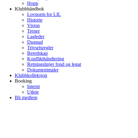
Hopp
Klubbhåndbok
Lovnorm for LIL
Historie
Visjon
Trener
Lagleder
Dugnad
Trivselsregler
Beredskap
Konflikthåndtering
Retningslinjer fond og legat
Dokumentmaler
Klubbkolleksjon
Booking
Internt
Utleie
Bli medlem