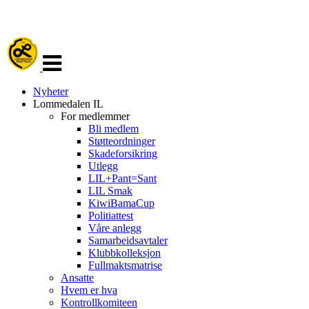
Veksle
navigasjon
Nyheter
Lommedalen IL
For medlemmer
Bli medlem
Støtteordninger
Skadeforsikring
Utlegg
LIL+Pant=Sant
LIL Smak
KiwiBamaCup
Politiattest
Våre anlegg
Samarbeidsavtaler
Klubbkolleksjon
Fullmaktsmatrise
Ansatte
Hvem er hva
Kontrollkomiteen