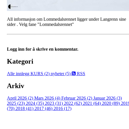
All informasjon om Lommedalsrennet ligger under Langrenn sine
sider . Velg fane "Lommedalsrennet"
Logg inn for å skrive en kommentar.
Kategori
Alle innlegg
KURS (2)
nyheter (5)
RSS
Arkiv
April 2026 (2)
Mars 2026 (4)
Februar 2026 (2)
Januar 2026 (3)
2025 (23)
2024 (35)
2023 (31)
2022 (62)
2021 (64)
2020 (89)
201
(70)
2018 (41)
2017 (46)
2016 (17)