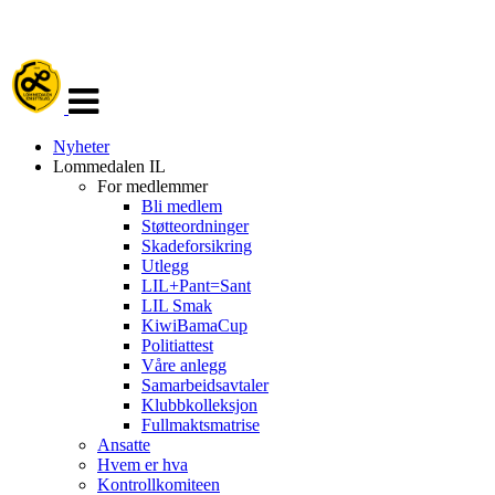
Veksle
navigasjon
Nyheter
Lommedalen IL
For medlemmer
Bli medlem
Støtteordninger
Skadeforsikring
Utlegg
LIL+Pant=Sant
LIL Smak
KiwiBamaCup
Politiattest
Våre anlegg
Samarbeidsavtaler
Klubbkolleksjon
Fullmaktsmatrise
Ansatte
Hvem er hva
Kontrollkomiteen