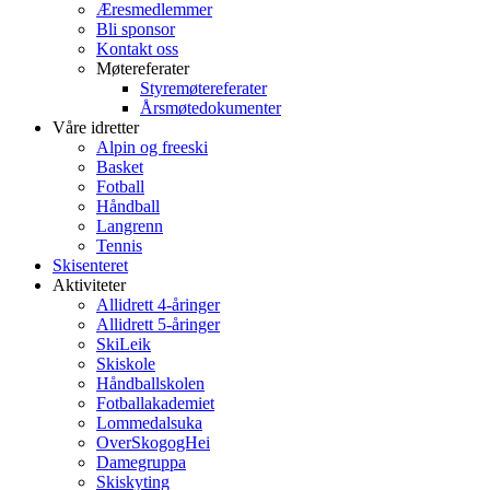
Æresmedlemmer
Bli sponsor
Kontakt oss
Møtereferater
Styremøtereferater
Årsmøtedokumenter
Våre idretter
Alpin og freeski
Basket
Fotball
Håndball
Langrenn
Tennis
Skisenteret
Aktiviteter
Allidrett 4-åringer
Allidrett 5-åringer
SkiLeik
Skiskole
Håndballskolen
Fotballakademiet
Lommedalsuka
OverSkogogHei
Damegruppa
Skiskyting