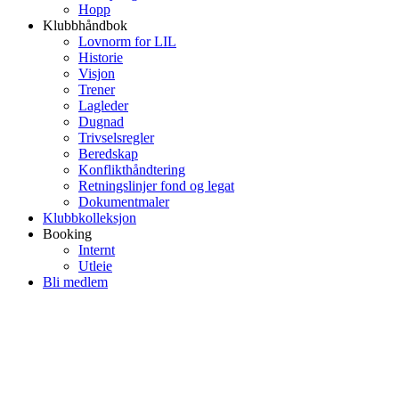
Hopp
Klubbhåndbok
Lovnorm for LIL
Historie
Visjon
Trener
Lagleder
Dugnad
Trivselsregler
Beredskap
Konflikthåndtering
Retningslinjer fond og legat
Dokumentmaler
Klubbkolleksjon
Booking
Internt
Utleie
Bli medlem