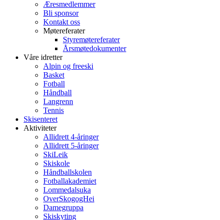
Æresmedlemmer
Bli sponsor
Kontakt oss
Møtereferater
Styremøtereferater
Årsmøtedokumenter
Våre idretter
Alpin og freeski
Basket
Fotball
Håndball
Langrenn
Tennis
Skisenteret
Aktiviteter
Allidrett 4-åringer
Allidrett 5-åringer
SkiLeik
Skiskole
Håndballskolen
Fotballakademiet
Lommedalsuka
OverSkogogHei
Damegruppa
Skiskyting