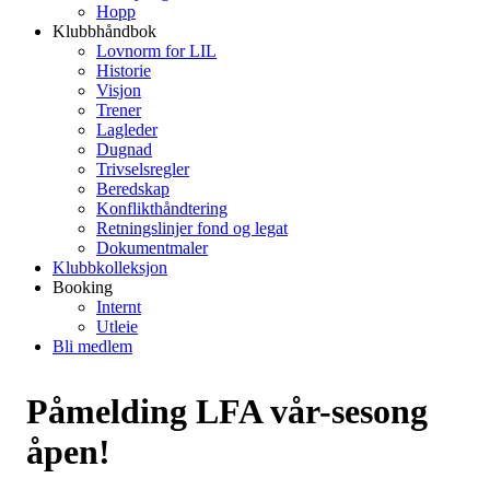
Hopp
Klubbhåndbok
Lovnorm for LIL
Historie
Visjon
Trener
Lagleder
Dugnad
Trivselsregler
Beredskap
Konflikthåndtering
Retningslinjer fond og legat
Dokumentmaler
Klubbkolleksjon
Booking
Internt
Utleie
Bli medlem
Påmelding LFA vår-sesong
åpen!