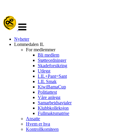
Veksle
navigasjon
Nyheter
Lommedalen IL
For medlemmer
Bli medlem
Støtteordninger
Skadeforsikring
Utlegg
LIL+Pant=Sant
LIL Smak
KiwiBamaCup
Politiattest
Våre anlegg
Samarbeidsavtaler
Klubbkolleksjon
Fullmaktsmatrise
Ansatte
Hvem er hva
Kontrollkomiteen