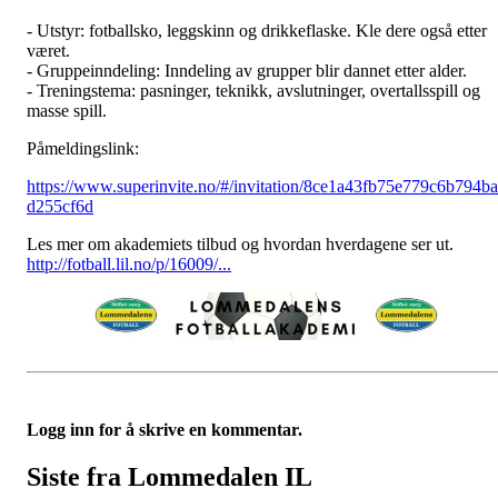
- Utstyr: fotballsko, leggskinn og drikkeflaske. Kle dere også etter
været.
- Gruppeinndeling: Inndeling av grupper blir dannet etter alder.
- Treningstema: pasninger, teknikk, avslutninger, overtallsspill og
masse spill.
Påmeldingslink:
https://www.superinvite.no/#/invitation/8ce1a43fb75e779c6b794b
d255cf6d
Les mer om akademiets tilbud og hvordan hverdagene ser ut.
http://fotball.lil.no/p/16009/...
Logg inn for å skrive en kommentar.
Siste fra Lommedalen IL