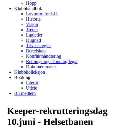
Hopp
Klubbhåndbok
Lovnorm for LIL
Historie
Visjon
Trener
Lagleder
Dugnad
Trivselsregler
Beredskap
Konflikthåndtering
Retningslinjer fond og legat
Dokumentmaler
Klubbkolleksjon
Booking
Internt
Utleie
Bli medlem
Keeper-rekrutteringsdag
10.juni - Helsetbanen