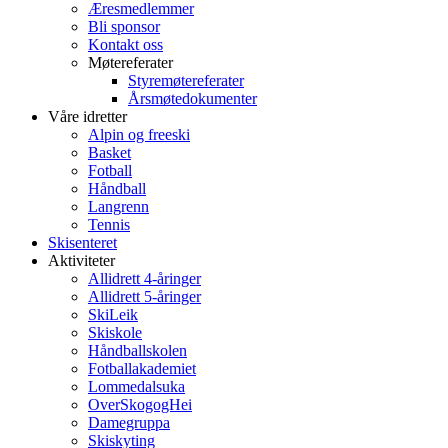
Æresmedlemmer
Bli sponsor
Kontakt oss
Møtereferater
Styremøtereferater
Årsmøtedokumenter
Våre idretter
Alpin og freeski
Basket
Fotball
Håndball
Langrenn
Tennis
Skisenteret
Aktiviteter
Allidrett 4-åringer
Allidrett 5-åringer
SkiLeik
Skiskole
Håndballskolen
Fotballakademiet
Lommedalsuka
OverSkogogHei
Damegruppa
Skiskyting