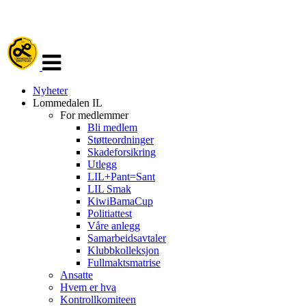
Veksle
navigasjon
Nyheter
Lommedalen IL
For medlemmer
Bli medlem
Støtteordninger
Skadeforsikring
Utlegg
LIL+Pant=Sant
LIL Smak
KiwiBamaCup
Politiattest
Våre anlegg
Samarbeidsavtaler
Klubbkolleksjon
Fullmaktsmatrise
Ansatte
Hvem er hva
Kontrollkomiteen