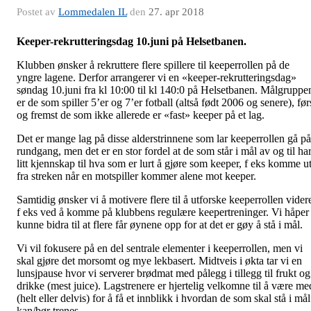
Postet av
Lommedalen IL
den
27. apr 2018
Keeper-rekrutteringsdag 10.juni på Helsetbanen.
Klubben ønsker å rekruttere flere spillere til keeperrollen på de
yngre lagene. Derfor arrangerer vi en «keeper-rekrutteringsdag»
søndag 10.juni fra kl 10:00 til kl 140:0 på Helsetbanen. Målgruppe
er de som spiller 5’er og 7’er fotball (altså født 2006 og senere), før
og fremst de som ikke allerede er «fast» keeper på et lag.
Det er mange lag på disse alderstrinnene som lar keeperrollen gå på
rundgang, men det er en stor fordel at de som står i mål av og til ha
litt kjennskap til hva som er lurt å gjøre som keeper, f eks komme u
fra streken når en motspiller kommer alene mot keeper.
Samtidig ønsker vi å motivere flere til å utforske keeperrollen vider
f eks ved å komme på klubbens regulære keepertreninger. Vi håper
kunne bidra til at flere får øynene opp for at det er gøy å stå i mål.
Vi vil fokusere på en del sentrale elementer i keeperrollen, men vi
skal gjøre det morsomt og mye lekbasert. Midtveis i økta tar vi en
lunsjpause hvor vi serverer brødmat med pålegg i tillegg til frukt og
drikke (mest juice). Lagstrenere er hjertelig velkomne til å være me
(helt eller delvis) for å få et innblikk i hvordan de som skal stå i mål
kan/bør trenes.