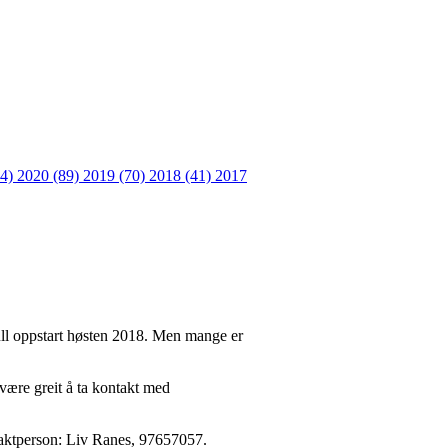
64)
2020 (89)
2019 (70)
2018 (41)
2017
 full oppstart høsten 2018. Men mange er
ære greit å ta kontakt med
taktperson: Liv Ranes, 97657057.