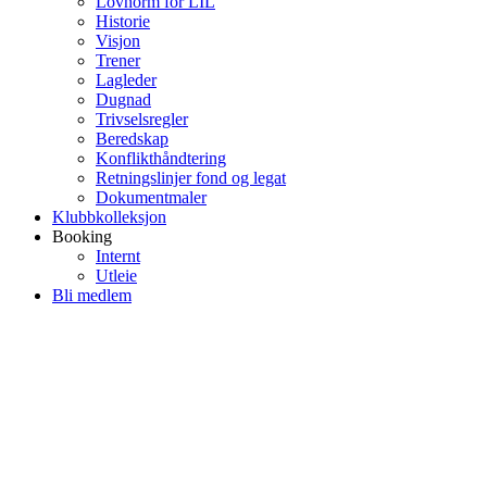
Lovnorm for LIL
Historie
Visjon
Trener
Lagleder
Dugnad
Trivselsregler
Beredskap
Konflikthåndtering
Retningslinjer fond og legat
Dokumentmaler
Klubbkolleksjon
Booking
Internt
Utleie
Bli medlem