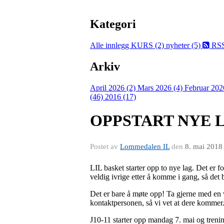
Kategori
Alle innlegg
KURS (2)
nyheter (5)
RS
Arkiv
April 2026 (2)
Mars 2026 (4)
Februar 202
(46)
2016 (17)
OPPSTART NYE 
Postet av
Lommedalen IL
den
8. mai 2018
LIL basket starter opp to nye lag. Det er f
veldig ivrige etter å komme i gang, så det
Det er bare å møte opp! Ta gjerne med en
kontaktpersonen, så vi vet at dere kommer
J10-11 starter opp mandag 7. mai og tren