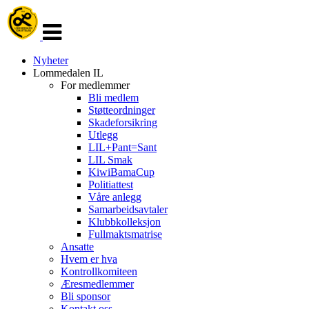
Veksle
navigasjon
Nyheter
Lommedalen IL
For medlemmer
Bli medlem
Støtteordninger
Skadeforsikring
Utlegg
LIL+Pant=Sant
LIL Smak
KiwiBamaCup
Politiattest
Våre anlegg
Samarbeidsavtaler
Klubbkolleksjon
Fullmaktsmatrise
Ansatte
Hvem er hva
Kontrollkomiteen
Æresmedlemmer
Bli sponsor
Kontakt oss