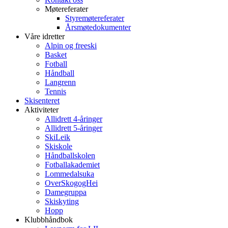
Møtereferater
Styremøtereferater
Årsmøtedokumenter
Våre idretter
Alpin og freeski
Basket
Fotball
Håndball
Langrenn
Tennis
Skisenteret
Aktiviteter
Allidrett 4-åringer
Allidrett 5-åringer
SkiLeik
Skiskole
Håndballskolen
Fotballakademiet
Lommedalsuka
OverSkogogHei
Damegruppa
Skiskyting
Hopp
Klubbhåndbok