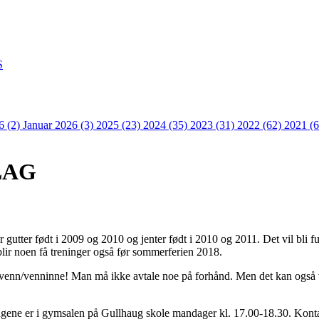
S
6 (2)
Januar 2026 (3)
2025 (23)
2024 (35)
2023 (31)
2022 (62)
2021 (
LAG
or gutter født i 2009 og 2010 og jenter født i 2010 og 2011. Det vil bli
 blir noen få treninger også før sommerferien 2018.
 venn/venninne! Man må ikke avtale noe på forhånd. Men det kan også v
.
ingene er i gymsalen på Gullhaug skole mandager kl. 17.00-18.30. Kon