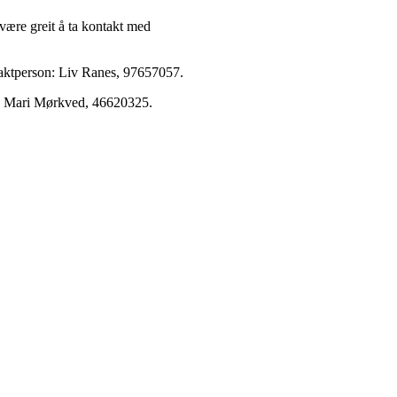
ære greit å ta kontakt med
taktperson: Liv Ranes, 97657057.
n: Mari Mørkved, 46620325.