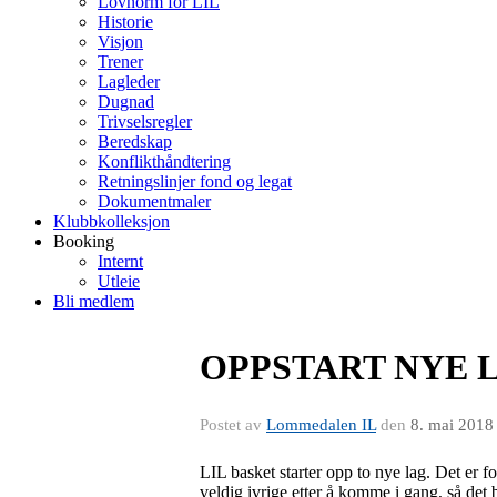
Lovnorm for LIL
Historie
Visjon
Trener
Lagleder
Dugnad
Trivselsregler
Beredskap
Konflikthåndtering
Retningslinjer fond og legat
Dokumentmaler
Klubbkolleksjon
Booking
Internt
Utleie
Bli medlem
OPPSTART NYE 
Postet av
Lommedalen IL
den
8. mai 2018
LIL basket starter opp to nye lag. Det er f
veldig ivrige etter å komme i gang, så det