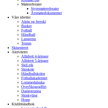
Møtereferater
Styremøtereferater
Årsmøtedokumenter
Våre idretter
Alpin og freeski
Basket
Fotball
Håndball
Langrenn
Tennis
Skisenteret
Aktiviteter
Allidrett 4-åringer
Allidrett 5-åringer
SkiLeik
Skiskole
Håndballskolen
Fotballakademiet
Lommedalsuka
OverSkogogHei
Damegruppa
Skiskyting
Hopp
Klubbhåndbok