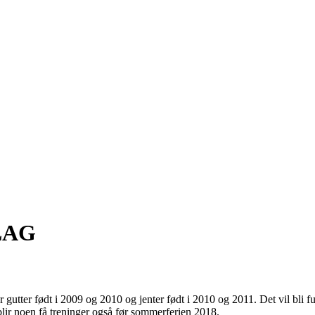
LAG
or gutter født i 2009 og 2010 og jenter født i 2010 og 2011. Det vil bli
 blir noen få treninger også før sommerferien 2018.