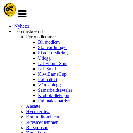
Veksle
navigasjon
Nyheter
Lommedalen IL
For medlemmer
Bli medlem
Støtteordninger
Skadeforsikring
Utlegg
LIL+Pant=Sant
LIL Smak
KiwiBamaCup
Politiattest
Våre anlegg
Samarbeidsavtaler
Klubbkolleksjon
Fullmaktsmatrise
Ansatte
Hvem er hva
Kontrollkomiteen
Æresmedlemmer
Bli sponsor
Kontakt oss