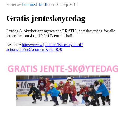
Postet av
Lommedalen IL
den
24. sep 2018
Gratis jenteskøytedag
Lørdag 6. oktober arrangeres det GRATIS jenteskøytedag for alle
jenter mellom 4 og 10 år i Bærum ishall.
Les mer:
https://www.jutul.net/Ishockey.html?
actions=52%3Acontent&idc=879