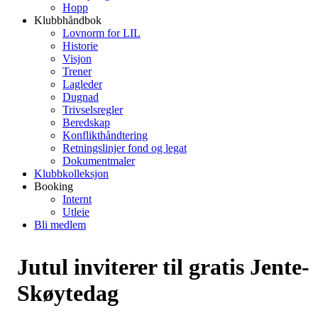
Hopp
Klubbhåndbok
Lovnorm for LIL
Historie
Visjon
Trener
Lagleder
Dugnad
Trivselsregler
Beredskap
Konflikthåndtering
Retningslinjer fond og legat
Dokumentmaler
Klubbkolleksjon
Booking
Internt
Utleie
Bli medlem
Jutul inviterer til gratis Jente-
Skøytedag