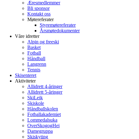
Æresmedlemmer
Bli sponsor
Kontakt oss
Møtereferater
Styremøtereferater
Årsmøtedokumenter
Våre idretter
Alpin og freeski
Basket
Fotball
Håndball
Langrenn
Tennis
Skisenteret
Aktiviteter
Allidrett 4-åringer
Allidrett 5-åringer
SkiLeik
Skiskole
Håndballskolen
Fotballakademiet
Lommedalsuka
OverSkogogHei
Damegruppa
Skiskyting