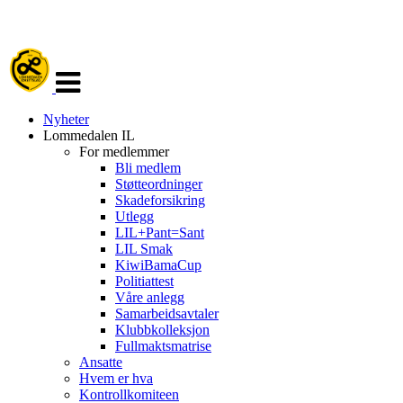
Veksle
navigasjon
Nyheter
Lommedalen IL
For medlemmer
Bli medlem
Støtteordninger
Skadeforsikring
Utlegg
LIL+Pant=Sant
LIL Smak
KiwiBamaCup
Politiattest
Våre anlegg
Samarbeidsavtaler
Klubbkolleksjon
Fullmaktsmatrise
Ansatte
Hvem er hva
Kontrollkomiteen