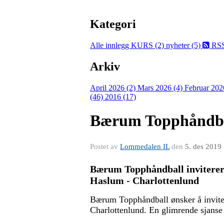
Kategori
Alle innlegg
KURS (2)
nyheter (5)
RS
Arkiv
April 2026 (2)
Mars 2026 (4)
Februar 202
(46)
2016 (17)
Bærum Topphåndbal
Postet av
Lommedalen IL
den
5. des 2019
Bærum Topphåndball inviterer 
Haslum - Charlottenlund
Bærum Topphåndball ønsker å invite
Charlottenlund. En glimrende sjanse t