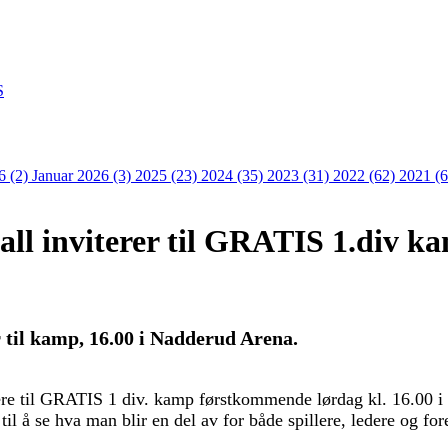
S
6 (2)
Januar 2026 (3)
2025 (23)
2024 (35)
2023 (31)
2022 (62)
2021 (
l inviterer til GRATIS 1.div k
til kamp, 16.00 i Nadderud Arena.
re til GRATIS 1 div. kamp førstkommende lørdag kl. 16.00 
il å se hva man blir en del av for både spillere, ledere og for