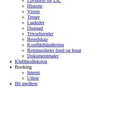
Lovnorm for LIL
Historie
Visjon
Trener
Lagleder
Dugnad
Trivselsregler
Beredskap
Konflikthåndtering
Retningslinjer fond og legat
Dokumentmaler
Klubbkolleksjon
Booking
Internt
Utleie
Bli medlem