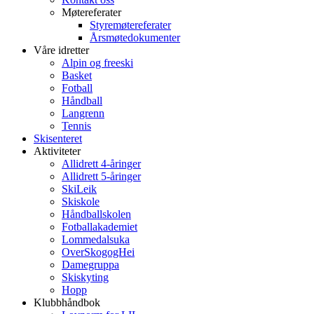
Møtereferater
Styremøtereferater
Årsmøtedokumenter
Våre idretter
Alpin og freeski
Basket
Fotball
Håndball
Langrenn
Tennis
Skisenteret
Aktiviteter
Allidrett 4-åringer
Allidrett 5-åringer
SkiLeik
Skiskole
Håndballskolen
Fotballakademiet
Lommedalsuka
OverSkogogHei
Damegruppa
Skiskyting
Hopp
Klubbhåndbok