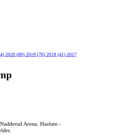
64)
2020 (89)
2019 (70)
2018 (41)
2017
amp
i Nadderud Arena. Haslum -
eldre.