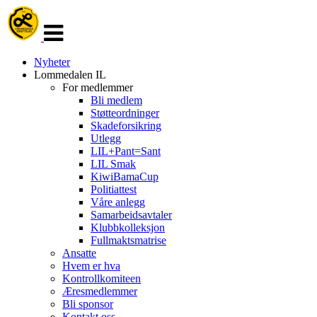
Veksle
navigasjon
Nyheter
Lommedalen IL
For medlemmer
Bli medlem
Støtteordninger
Skadeforsikring
Utlegg
LIL+Pant=Sant
LIL Smak
KiwiBamaCup
Politiattest
Våre anlegg
Samarbeidsavtaler
Klubbkolleksjon
Fullmaktsmatrise
Ansatte
Hvem er hva
Kontrollkomiteen
Æresmedlemmer
Bli sponsor
Kontakt oss