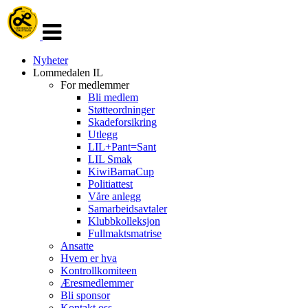
Veksle
navigasjon
Nyheter
Lommedalen IL
For medlemmer
Bli medlem
Støtteordninger
Skadeforsikring
Utlegg
LIL+Pant=Sant
LIL Smak
KiwiBamaCup
Politiattest
Våre anlegg
Samarbeidsavtaler
Klubbkolleksjon
Fullmaktsmatrise
Ansatte
Hvem er hva
Kontrollkomiteen
Æresmedlemmer
Bli sponsor
Kontakt oss