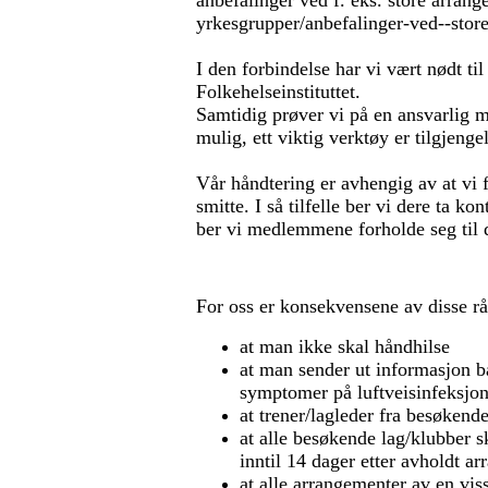
anbefalinger ved f. eks. store arran
yrkesgrupper/anbefalinger-ved--store
I den forbindelse har vi vært nødt ti
Folkehelseinstituttet.
Samtidig prøver vi på en ansvarlig m
mulig, ett viktig verktøy er tilgjeng
Vår håndtering er avhengig av at vi 
smitte. I så tilfelle ber vi dere ta 
ber vi medlemmene forholde seg til d
For oss er konsekvensene av disse rå
at man ikke skal håndhilse
at man sender ut informasjon b
symptomer på luftveisinfeksjon 
at trener/lagleder fra besøkend
at alle besøkende lag/klubber sk
inntil 14 dager etter avholdt a
at alle arrangementer av en vis