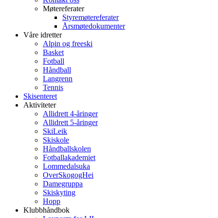
Møtereferater
Styremøtereferater
Årsmøtedokumenter
Våre idretter
Alpin og freeski
Basket
Fotball
Håndball
Langrenn
Tennis
Skisenteret
Aktiviteter
Allidrett 4-åringer
Allidrett 5-åringer
SkiLeik
Skiskole
Håndballskolen
Fotballakademiet
Lommedalsuka
OverSkogogHei
Damegruppa
Skiskyting
Hopp
Klubbhåndbok