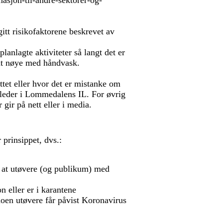
masjon-til-andre-sektorer-og-
gitt risikofaktorene beskrevet av
anlagte aktiviteter så langt det er
remt nøye med håndvask.
tet eller hvor det er mistanke om
ig leder i Lommedalens IL. For øvrig
ir på nett eller i media.
 prinsippet, dvs.:
m at utøvere (og publikum) med
n eller er i karantene
oen utøvere får påvist Koronavirus