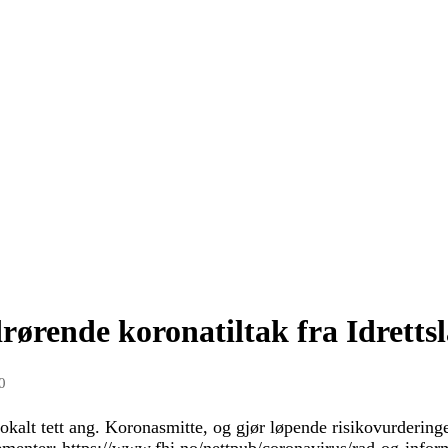
ørende koronatiltak fra Idrettsl
0
kalt tett ang. Koronasmitte, og gjør løpende risikovurderinge