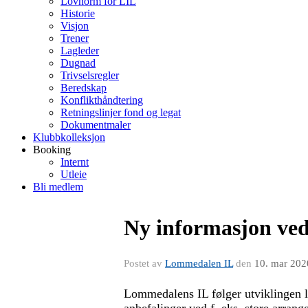
Lovnorm for LIL
Historie
Visjon
Trener
Lagleder
Dugnad
Trivselsregler
Beredskap
Konflikthåndtering
Retningslinjer fond og legat
Dokumentmaler
Klubbkolleksjon
Booking
Internt
Utleie
Bli medlem
Ny informasjon vedr
Postet av
Lommedalen IL
den
10. mar 202
Lommedalens IL følger utviklingen lo