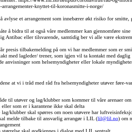
gementer: https://www.fhi.no/nettpub/coronavirus/rad-og-infor
-arrangementer-knyttet-til-koronasmitte-i-norge/
l å avlyse et arrangement som innebærer økt risiko for smitte, 
åte å bidra til at også våre medlemmer kan gjennomføre sine pl
elig Antibac eller tilsvarende, samtidig ber vi alle være ekst
får presis tilbakemelding på om vi har medlemmer som er smit
kontakt med lagleder/ trener, som igjen vil ta kontakt med dagl
e anvisninger som helsemyndigheter eller lokale myndigheter g
dene at vi i tråd med råd fra helsemyndigheter utøver føre-var
åde til utøver og lag/klubber som kommer til våre arenaer o
eller som er i karantene ikke skal delta
e lag/klubber skal spørres om noen utøvere har luftveisinfeksjo
al melde tilbake til ansvarlig arrangør i LIL (
lil@lil.no
) om n
rrangement
s størrelse skal godkjennes i dialog med LIL sentralt.