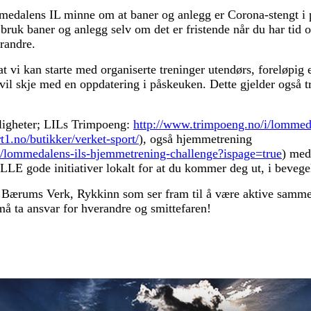
Lommedalens IL minne om at baner og anlegg er Corona-stengt i 
uk baner og anlegg selv om det er fristende når du har tid og
randre.
i kan starte med organiserte treninger utendørs, foreløpig er
vil skje med en oppdatering i påskeuken. Dette gjelder også tr
uligheter; LILs Trimpoeng:
http://www.trimpoeng.no/i/lommed
rt1.no/butikker/verket-sport/
), også hjemmetrening
6/lommedalens-ils-hjemmetrening-challenge?ispage=true
) med
LE gode initiativer lokalt for at du kommer deg ut, i bevegel
 Bærums Verk, Rykkinn som ser fram til å være aktive sammen 
 ta ansvar for hverandre og smittefaren!