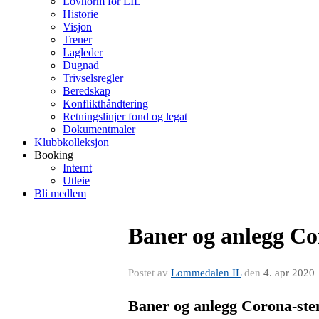
Lovnorm for LIL
Historie
Visjon
Trener
Lagleder
Dugnad
Trivselsregler
Beredskap
Konflikthåndtering
Retningslinjer fond og legat
Dokumentmaler
Klubbkolleksjon
Booking
Internt
Utleie
Bli medlem
Baner og anlegg Co
Postet av
Lommedalen IL
den
4. apr 2020
Baner og anlegg Corona-sten