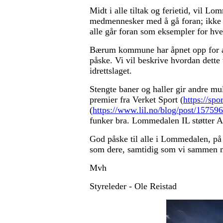
Midt i alle tiltak og ferietid, vil 
medmennesker med å gå foran; ikke br
alle går foran som eksempler for hve
Bærum kommune har åpnet opp for at v
påske. Vi vil beskrive hvordan dette 
idrettslaget.
Stengte baner og haller gir andre m
premier fra Verket Sport (
https://spo
(
https://www.lil.no/blog/post/15759
funker bra. Lommedalen IL støtter AL
God påske til alle i Lommedalen, på
som dere, samtidig som vi sammen må
Mvh
Styreleder - Ole Reistad