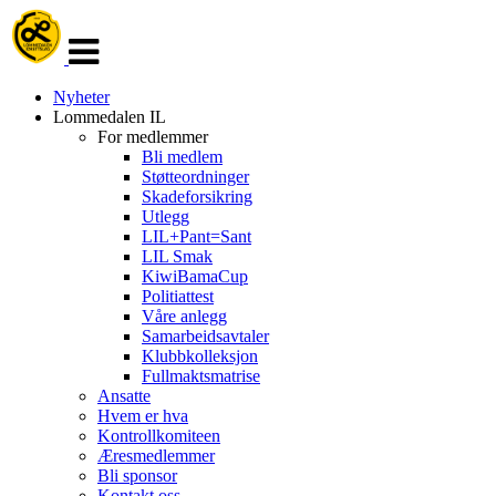
Veksle
navigasjon
Nyheter
Lommedalen IL
For medlemmer
Bli medlem
Støtteordninger
Skadeforsikring
Utlegg
LIL+Pant=Sant
LIL Smak
KiwiBamaCup
Politiattest
Våre anlegg
Samarbeidsavtaler
Klubbkolleksjon
Fullmaktsmatrise
Ansatte
Hvem er hva
Kontrollkomiteen
Æresmedlemmer
Bli sponsor
Kontakt oss