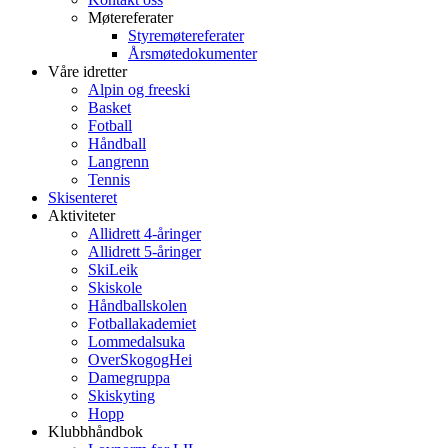
Møtereferater
Styremøtereferater
Årsmøtedokumenter
Våre idretter
Alpin og freeski
Basket
Fotball
Håndball
Langrenn
Tennis
Skisenteret
Aktiviteter
Allidrett 4-åringer
Allidrett 5-åringer
SkiLeik
Skiskole
Håndballskolen
Fotballakademiet
Lommedalsuka
OverSkogogHei
Damegruppa
Skiskyting
Hopp
Klubbhåndbok