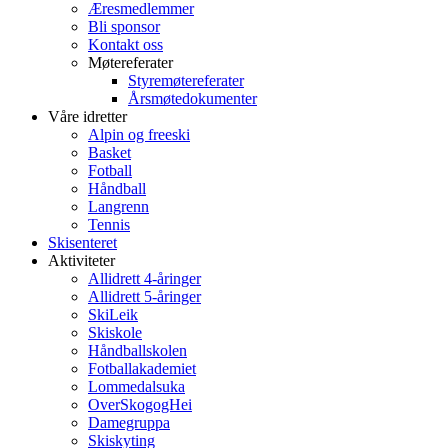
Æresmedlemmer
Bli sponsor
Kontakt oss
Møtereferater
Styremøtereferater
Årsmøtedokumenter
Våre idretter
Alpin og freeski
Basket
Fotball
Håndball
Langrenn
Tennis
Skisenteret
Aktiviteter
Allidrett 4-åringer
Allidrett 5-åringer
SkiLeik
Skiskole
Håndballskolen
Fotballakademiet
Lommedalsuka
OverSkogogHei
Damegruppa
Skiskyting