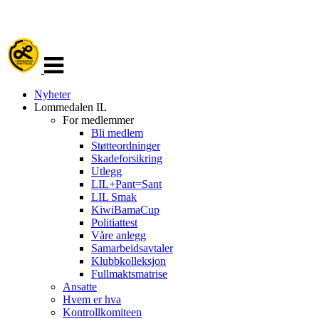
Veksle
navigasjon
Nyheter
Lommedalen IL
For medlemmer
Bli medlem
Støtteordninger
Skadeforsikring
Utlegg
LIL+Pant=Sant
LIL Smak
KiwiBamaCup
Politiattest
Våre anlegg
Samarbeidsavtaler
Klubbkolleksjon
Fullmaktsmatrise
Ansatte
Hvem er hva
Kontrollkomiteen