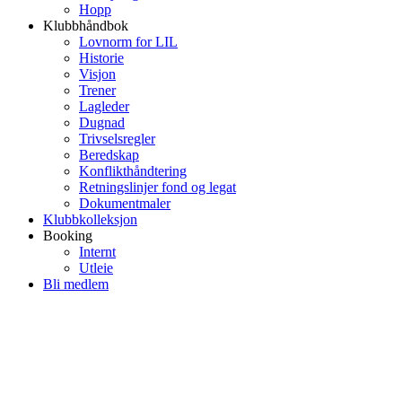
Hopp
Klubbhåndbok
Lovnorm for LIL
Historie
Visjon
Trener
Lagleder
Dugnad
Trivselsregler
Beredskap
Konflikthåndtering
Retningslinjer fond og legat
Dokumentmaler
Klubbkolleksjon
Booking
Internt
Utleie
Bli medlem