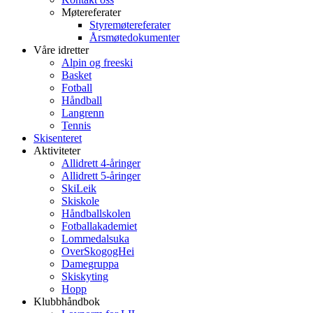
Møtereferater
Styremøtereferater
Årsmøtedokumenter
Våre idretter
Alpin og freeski
Basket
Fotball
Håndball
Langrenn
Tennis
Skisenteret
Aktiviteter
Allidrett 4-åringer
Allidrett 5-åringer
SkiLeik
Skiskole
Håndballskolen
Fotballakademiet
Lommedalsuka
OverSkogogHei
Damegruppa
Skiskyting
Hopp
Klubbhåndbok