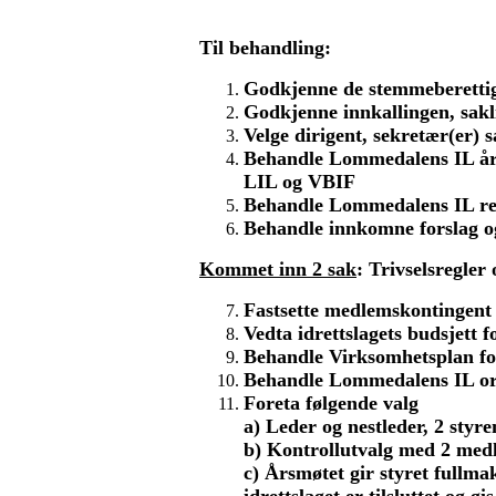
Til behandling:
Godkjenne de stemmeberetti
Godkjenne innkallingen, sakl
Velge dirigent, sekretær(er) 
Behandle Lommedalens IL års
LIL og VBIF
Behandle Lommedalens IL r
Behandle innkomne forslag o
Kommet inn 2 sak
: Trivselsregler
Fastsette medlemskontingent 
Vedta idrettslagets budsjett f
Behandle Virksomhetsplan f
Behandle Lommedalens IL or
Foreta følgende valg
a)
Leder og nestleder, 2 st
b) Kontrollutvalg med 2 me
c) Årsmøtet gir styret fullmak
idrettslaget er tilsluttet og