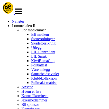
Veksle
navigasjon
Nyheter
Lommedalen IL
For medlemmer
Bli medlem
Støtteordninger
Skadeforsikring
Utlegg
LIL+Pant=Sant
LIL Smak
KiwiBamaCup
Politiattest
Våre anlegg
Samarbeidsavtaler
Klubbkolleksjon
Fullmaktsmatrise
Ansatte
Hvem er hva
Kontrollkomiteen
Æresmedlemmer
Bli sponsor
Kontakt oss