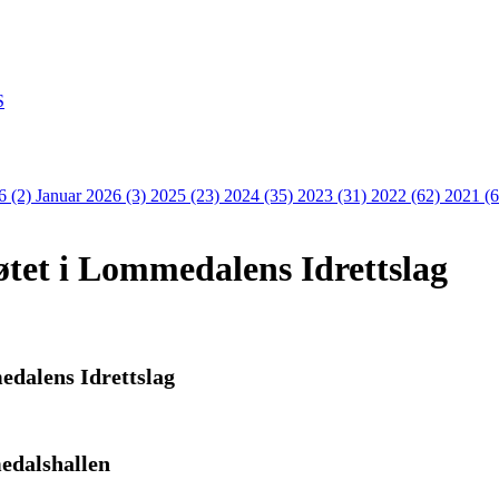
S
6 (2)
Januar 2026 (3)
2025 (23)
2024 (35)
2023 (31)
2022 (62)
2021 (
øtet i Lommedalens Idrettslag
edalens Idrettslag
medalshallen