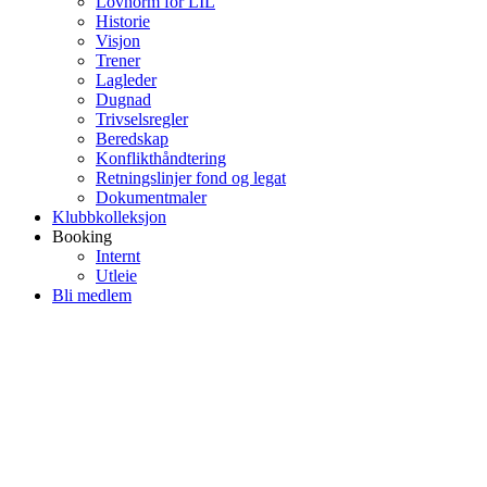
Lovnorm for LIL
Historie
Visjon
Trener
Lagleder
Dugnad
Trivselsregler
Beredskap
Konflikthåndtering
Retningslinjer fond og legat
Dokumentmaler
Klubbkolleksjon
Booking
Internt
Utleie
Bli medlem