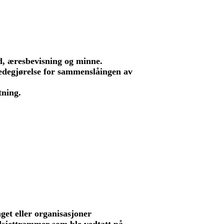
nd, æresbevisning og minne.
degjørelse for sammenslåingen av
tning.
nget eller organisasjoner
budsjettrammer som ble vedtatt på