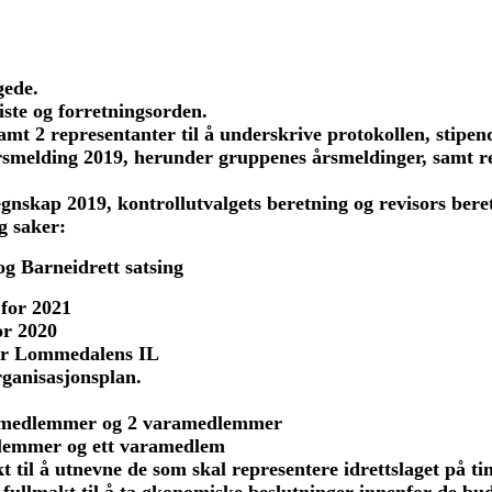
gede.
iste og forretningsorden.
samt 2 representanter til å underskrive protokollen, stipe
melding 2019, herunder gruppenes årsmeldinger, samt re
egnskap 2019
, kontrollutvalgets beretning og revisors bere
g saker:
 og Barneidrett satsing
for 2021
or 2020
or Lommedalens IL
ganisasjonsplan.
yremedlemmer og 2 varamedlemmer
dlemmer og ett varamedlem
t til å utnevne de som skal representere idrettslaget på ti
 gis fullmakt til å ta økonomiske beslutninger innenfor de 