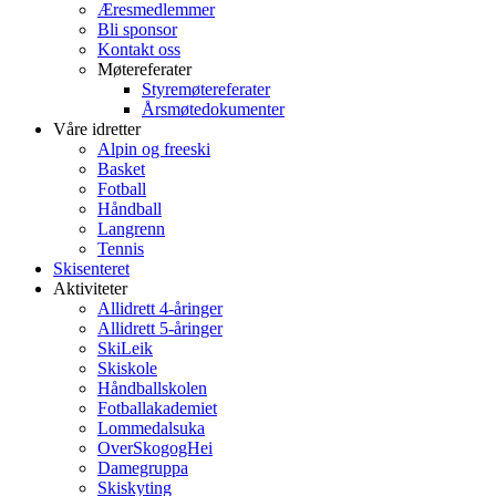
Æresmedlemmer
Bli sponsor
Kontakt oss
Møtereferater
Styremøtereferater
Årsmøtedokumenter
Våre idretter
Alpin og freeski
Basket
Fotball
Håndball
Langrenn
Tennis
Skisenteret
Aktiviteter
Allidrett 4-åringer
Allidrett 5-åringer
SkiLeik
Skiskole
Håndballskolen
Fotballakademiet
Lommedalsuka
OverSkogogHei
Damegruppa
Skiskyting