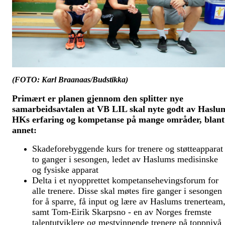
(FOTO: Karl Braanaas/Budstikka)
Primært er planen gjennom den splitter nye
samarbeidsavtalen at VB LIL skal nyte godt av Haslu
HKs erfaring og kompetanse på mange områder, blant
annet:
Skadeforebyggende kurs for trenere og støtteapparat
to ganger i sesongen, ledet av Haslums medisinske
og fysiske apparat
Delta i et nyopprettet kompetansehevingsforum for
alle trenere. Disse skal møtes fire ganger i sesongen
for å sparre, få input og lære av Haslums trenerteam
samt Tom-Eirik Skarpsno - en av Norges fremste
talentutviklere og mestvinnende trenere på toppnivå