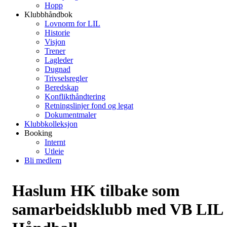
Hopp
Klubbhåndbok
Lovnorm for LIL
Historie
Visjon
Trener
Lagleder
Dugnad
Trivselsregler
Beredskap
Konflikthåndtering
Retningslinjer fond og legat
Dokumentmaler
Klubbkolleksjon
Booking
Internt
Utleie
Bli medlem
Haslum HK tilbake som
samarbeidsklubb med VB LIL