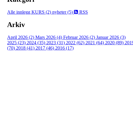
Alle innlegg
KURS (2)
nyheter (5)
RSS
Arkiv
April 2026 (2)
Mars 2026 (4)
Februar 2026 (2)
Januar 2026 (3)
2025 (23)
2024 (35)
2023 (31)
2022 (62)
2021 (64)
2020 (89)
201
(70)
2018 (41)
2017 (46)
2016 (17)