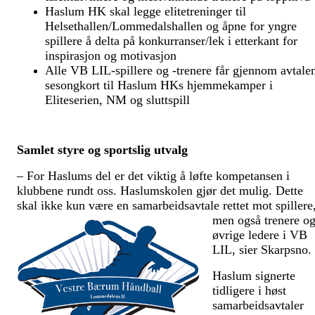
Haslum HK skal legge elitetreninger til
Helsethallen/Lommedalshallen og åpne for yngre
spillere å delta på konkurranser/lek i etterkant for
inspirasjon og motivasjon
Alle VB LIL-spillere og -trenere får gjennom avtale
sesongkort til Haslum HKs hjemmekamper i
Eliteserien, NM og sluttspill
Samlet styre og sportslig utvalg
– For Haslums del er det viktig å løfte kompetansen i
klubbene rundt oss. Haslumskolen gjør det mulig. Dette
skal ikke kun være en samarbeidsavtale rettet
mot spillere
men også trenere o
øvrige ledere i VB
LIL, sier Skarpsno
Haslum signerte
tidligere i høst
samarbeidsavtaler