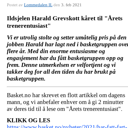
Postet av
Lommedalen IL
den
3. feb 2021
Ildsjelen Harald Grevskott kåret til "Årets
trenerentusiast"
Vi er utrolig stolte og setter umåtelig pris på den
jobben Harald har lagt ned i basketgruppen ove
flere år. Med din enorme entusiasme og
engasjement har du fått basketgruppen opp og
frem. Denne utmerkelsen er velfortjent og vi
takker deg for all den tiden du har brukt på
basketgruppen.
Basket.no har skrevet en flott artikkel om dagens
mann, og vi anbefaler enhver om å gi 2 minutter
av deres tid til å lese om "Å
rets trenerentusiast".
KLIKK OG LES
https://www.basket.no/nyheter/2021/har-fatt-fart-