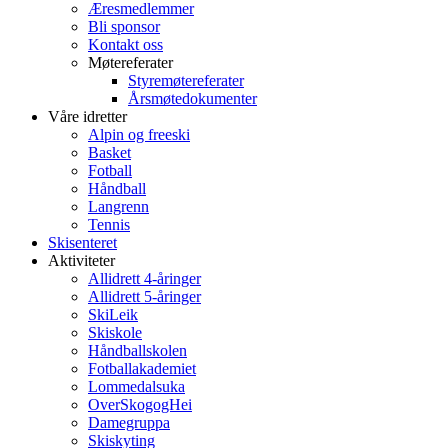
Æresmedlemmer
Bli sponsor
Kontakt oss
Møtereferater
Styremøtereferater
Årsmøtedokumenter
Våre idretter
Alpin og freeski
Basket
Fotball
Håndball
Langrenn
Tennis
Skisenteret
Aktiviteter
Allidrett 4-åringer
Allidrett 5-åringer
SkiLeik
Skiskole
Håndballskolen
Fotballakademiet
Lommedalsuka
OverSkogogHei
Damegruppa
Skiskyting