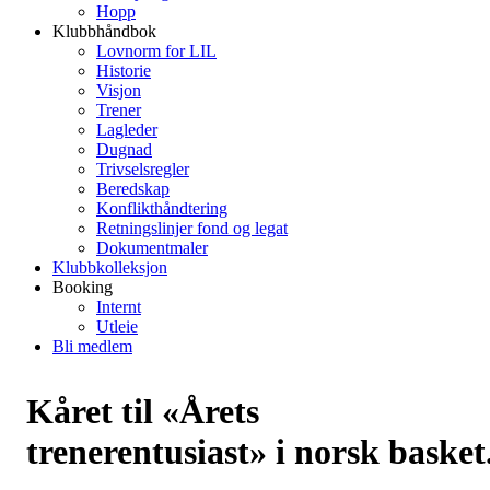
Hopp
Klubbhåndbok
Lovnorm for LIL
Historie
Visjon
Trener
Lagleder
Dugnad
Trivselsregler
Beredskap
Konflikthåndtering
Retningslinjer fond og legat
Dokumentmaler
Klubbkolleksjon
Booking
Internt
Utleie
Bli medlem
Kåret til «Årets
trenerentusiast» i norsk basket