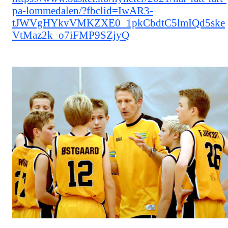
pa-lommedalen/?fbclid=IwAR3-
tJWVgHYkvVMKZXE0_1pkCbdtC5lmIQd5ske
VtMaz2k_o7iFMP9SZjyQ