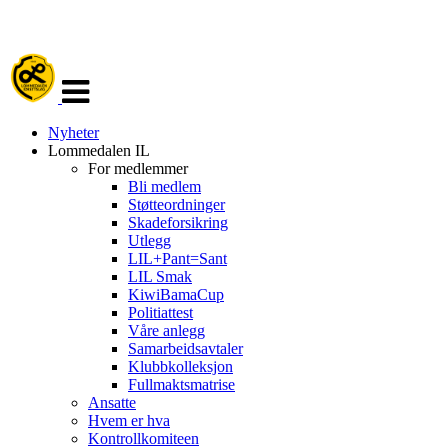
Veksle
navigasjon
Nyheter
Lommedalen IL
For medlemmer
Bli medlem
Støtteordninger
Skadeforsikring
Utlegg
LIL+Pant=Sant
LIL Smak
KiwiBamaCup
Politiattest
Våre anlegg
Samarbeidsavtaler
Klubbkolleksjon
Fullmaktsmatrise
Ansatte
Hvem er hva
Kontrollkomiteen