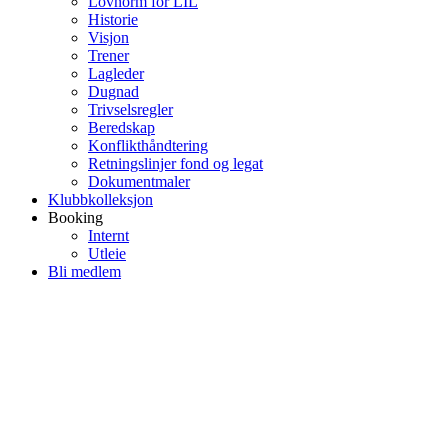
Lovnorm for LIL
Historie
Visjon
Trener
Lagleder
Dugnad
Trivselsregler
Beredskap
Konflikthåndtering
Retningslinjer fond og legat
Dokumentmaler
Klubbkolleksjon
Booking
Internt
Utleie
Bli medlem