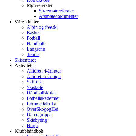
Møtereferater
Styremøtereferater
Årsmøtedokumenter
Våre idretter
Alpin og freeski
Basket
Fotball
Håndball
Langrenn
Tennis
Skisenteret
Aktiviteter
Allidrett 4-åringer
Allidrett 5-åringer
SkiLeik
Skiskole
Håndballskolen
Fotballakademiet
Lommedalsuka
OverSkogogHei
Damegruppa
Skiskyting
Hopp
Klubbhåndbok