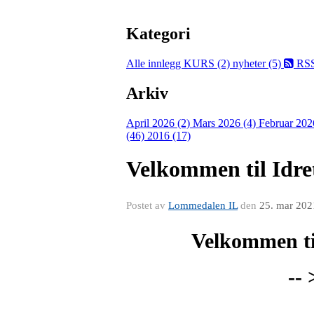
Kategori
Alle innlegg
KURS (2)
nyheter (5)
RS
Arkiv
April 2026 (2)
Mars 2026 (4)
Februar 202
(46)
2016 (17)
Velkommen til Idret
Postet av
Lommedalen IL
den
25. mar 202
Velkommen ti
--