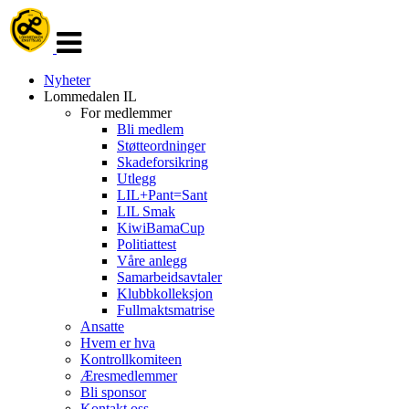
Veksle
navigasjon
Nyheter
Lommedalen IL
For medlemmer
Bli medlem
Støtteordninger
Skadeforsikring
Utlegg
LIL+Pant=Sant
LIL Smak
KiwiBamaCup
Politiattest
Våre anlegg
Samarbeidsavtaler
Klubbkolleksjon
Fullmaktsmatrise
Ansatte
Hvem er hva
Kontrollkomiteen
Æresmedlemmer
Bli sponsor
Kontakt oss