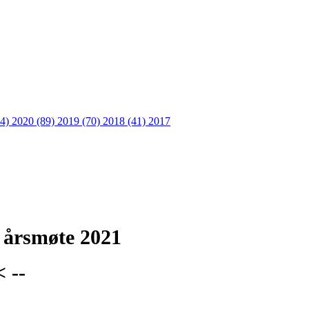
64)
2020 (89)
2019 (70)
2018 (41)
2017
 årsmøte 2021
 --