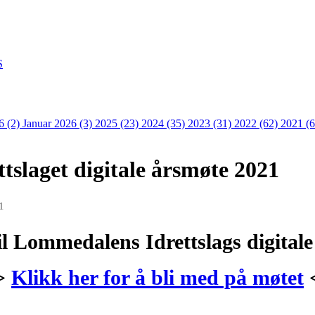
S
6 (2)
Januar 2026 (3)
2025 (23)
2024 (35)
2023 (31)
2022 (62)
2021 (
tslaget digitale årsmøte 2021
1
l Lommedalens Idrettslags digitale
 >
Klikk her for å bli med på møtet
<