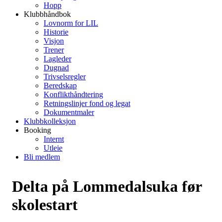
Hopp
Klubbhåndbok
Lovnorm for LIL
Historie
Visjon
Trener
Lagleder
Dugnad
Trivselsregler
Beredskap
Konflikthåndtering
Retningslinjer fond og legat
Dokumentmaler
Klubbkolleksjon
Booking
Internt
Utleie
Bli medlem
Delta på Lommedalsuka før
skolestart