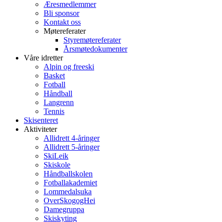
Æresmedlemmer
Bli sponsor
Kontakt oss
Møtereferater
Styremøtereferater
Årsmøtedokumenter
Våre idretter
Alpin og freeski
Basket
Fotball
Håndball
Langrenn
Tennis
Skisenteret
Aktiviteter
Allidrett 4-åringer
Allidrett 5-åringer
SkiLeik
Skiskole
Håndballskolen
Fotballakademiet
Lommedalsuka
OverSkogogHei
Damegruppa
Skiskyting