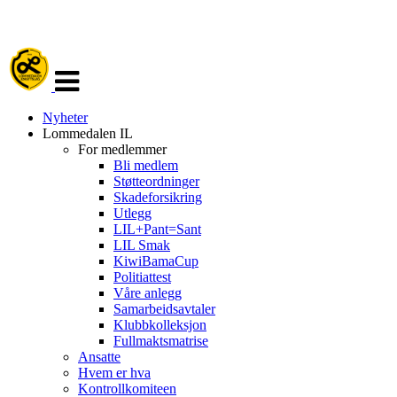
Veksle
navigasjon
Nyheter
Lommedalen IL
For medlemmer
Bli medlem
Støtteordninger
Skadeforsikring
Utlegg
LIL+Pant=Sant
LIL Smak
KiwiBamaCup
Politiattest
Våre anlegg
Samarbeidsavtaler
Klubbkolleksjon
Fullmaktsmatrise
Ansatte
Hvem er hva
Kontrollkomiteen