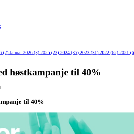
S
6 (2)
Januar 2026 (3)
2025 (23)
2024 (35)
2023 (31)
2022 (62)
2021 (
ed høstkampanje til 40%
1
ampanje til 40%