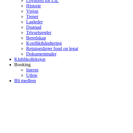
Lovnorm for LIL
Historie
Visjon
Trener
Lagleder
Dugnad
Trivselsregler
Beredskap
Konflikthåndtering
Retningslinjer fond og legat
Dokumentmaler
Klubbkolleksjon
Booking
Internt
Utleie
Bli medlem