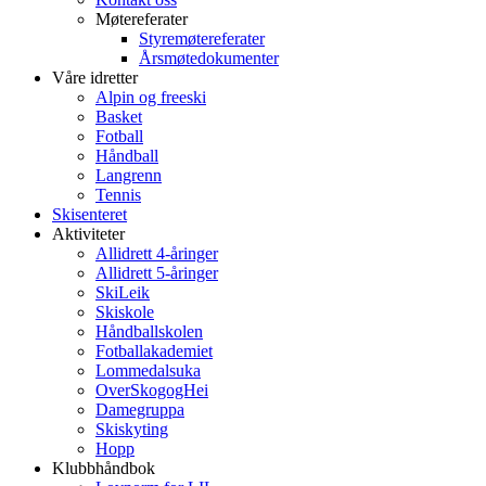
Møtereferater
Styremøtereferater
Årsmøtedokumenter
Våre idretter
Alpin og freeski
Basket
Fotball
Håndball
Langrenn
Tennis
Skisenteret
Aktiviteter
Allidrett 4-åringer
Allidrett 5-åringer
SkiLeik
Skiskole
Håndballskolen
Fotballakademiet
Lommedalsuka
OverSkogogHei
Damegruppa
Skiskyting
Hopp
Klubbhåndbok