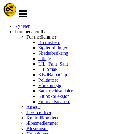
Veksle
navigasjon
Nyheter
Lommedalen IL
For medlemmer
Bli medlem
Støtteordninger
Skadeforsikring
Utlegg
LIL+Pant=Sant
LIL Smak
KiwiBamaCup
Politiattest
Våre anlegg
Samarbeidsavtaler
Klubbkolleksjon
Fullmaktsmatrise
Ansatte
Hvem er hva
Kontrollkomiteen
Æresmedlemmer
Bli sponsor
Kontakt oss