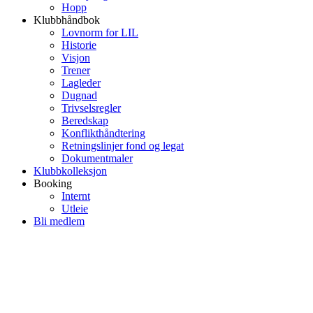
Hopp
Klubbhåndbok
Lovnorm for LIL
Historie
Visjon
Trener
Lagleder
Dugnad
Trivselsregler
Beredskap
Konflikthåndtering
Retningslinjer fond og legat
Dokumentmaler
Klubbkolleksjon
Booking
Internt
Utleie
Bli medlem