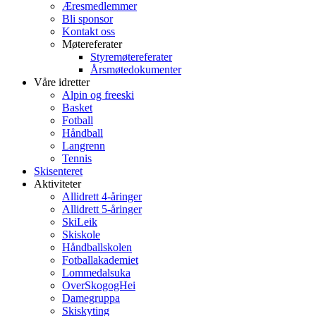
Æresmedlemmer
Bli sponsor
Kontakt oss
Møtereferater
Styremøtereferater
Årsmøtedokumenter
Våre idretter
Alpin og freeski
Basket
Fotball
Håndball
Langrenn
Tennis
Skisenteret
Aktiviteter
Allidrett 4-åringer
Allidrett 5-åringer
SkiLeik
Skiskole
Håndballskolen
Fotballakademiet
Lommedalsuka
OverSkogogHei
Damegruppa
Skiskyting