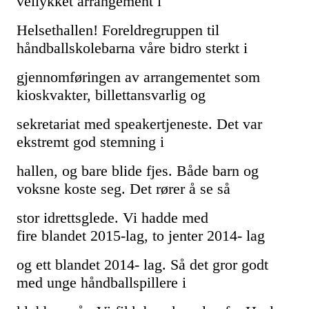
vellykket arrangement i
Helsethallen!
Foreldregruppen til
håndballskolebarna våre bidro sterkt i
gjennomføringen
av arrangementet som
kioskvakter, billettansvarlig og
sekretariat med
speakertjeneste.
Det var
ekstremt god stemning i
hallen,
og bare blide fjes. Både
barn og
voksne
koste seg.
Det rører å se så
stor
idrettsglede.
Vi hadde med
fire
blandet
2015-lag,
to
jenter 2014-
lag
og ett
blandet
2014-
lag.
Så
det gror godt
med
unge håndballspillere i