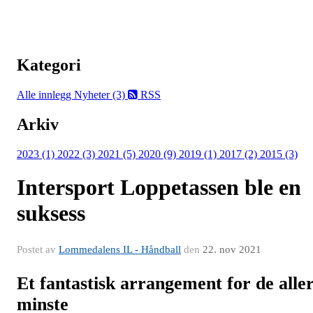
Kategori
Alle innlegg
Nyheter (3)
RSS
Arkiv
2023 (1)
2022 (3)
2021 (5)
2020 (9)
2019 (1)
2017 (2)
2015 (3)
Intersport Loppetassen ble en
suksess
Postet av
Lommedalens IL - Håndball
den
22. nov 2021
Et fantastisk arrangement for de alle
minste