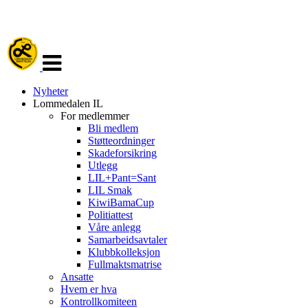
Veksle
navigasjon
Nyheter
Lommedalen IL
For medlemmer
Bli medlem
Støtteordninger
Skadeforsikring
Utlegg
LIL+Pant=Sant
LIL Smak
KiwiBamaCup
Politiattest
Våre anlegg
Samarbeidsavtaler
Klubbkolleksjon
Fullmaktsmatrise
Ansatte
Hvem er hva
Kontrollkomiteen