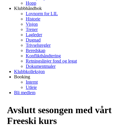
Hopp
Klubbhåndbok
Lovnorm for LIL
Historie
Visjon
Trener
Lagleder
Dugnad
Trivselsregler
Beredskap
Konflikthåndtering
Retningslinjer fond og legat
Dokumentmaler
Klubbkolleksjon
Booking
Internt
Utleie
Bli medlem
Avslutt sesongen med vårt
Freeski kurs