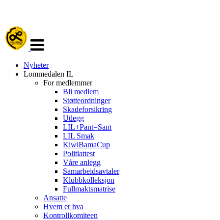
Veksle
navigasjon
Nyheter
Lommedalen IL
For medlemmer
Bli medlem
Støtteordninger
Skadeforsikring
Utlegg
LIL+Pant=Sant
LIL Smak
KiwiBamaCup
Politiattest
Våre anlegg
Samarbeidsavtaler
Klubbkolleksjon
Fullmaktsmatrise
Ansatte
Hvem er hva
Kontrollkomiteen