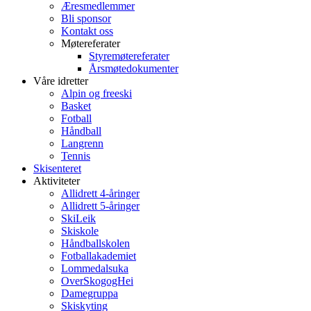
Æresmedlemmer
Bli sponsor
Kontakt oss
Møtereferater
Styremøtereferater
Årsmøtedokumenter
Våre idretter
Alpin og freeski
Basket
Fotball
Håndball
Langrenn
Tennis
Skisenteret
Aktiviteter
Allidrett 4-åringer
Allidrett 5-åringer
SkiLeik
Skiskole
Håndballskolen
Fotballakademiet
Lommedalsuka
OverSkogogHei
Damegruppa
Skiskyting