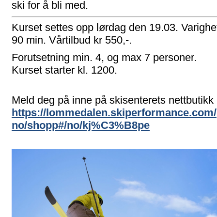
ski for å bli med.
Kurset settes opp lørdag den 19.03. Varighe
90 min. Vårtilbud kr 550,-.
Forutsetning min. 4, og max 7 personer.
Kurset starter kl. 1200.
Meld deg på inne på skisenterets nettbutikk
https://lommedalen.skiperformance.com/
no/shopp#/no/kj%C3%B8pe