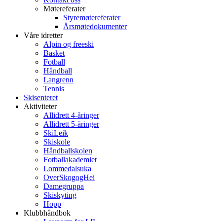
Møtereferater
Styremøtereferater
Årsmøtedokumenter
Våre idretter
Alpin og freeski
Basket
Fotball
Håndball
Langrenn
Tennis
Skisenteret
Aktiviteter
Allidrett 4-åringer
Allidrett 5-åringer
SkiLeik
Skiskole
Håndballskolen
Fotballakademiet
Lommedalsuka
OverSkogogHei
Damegruppa
Skiskyting
Hopp
Klubbhåndbok