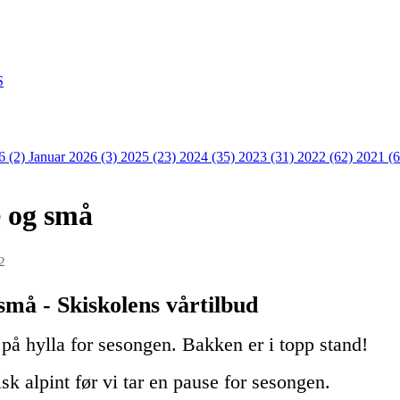
S
6 (2)
Januar 2026 (3)
2025 (23)
2024 (35)
2023 (31)
2022 (62)
2021 (
e og små
2
små - Skiskolens vårtilbud
 på hylla for sesongen. Bakken er i topp stand!
isk alpint før vi tar en pause for sesongen.