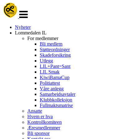
Veksle
navigasjon
Nyheter
Lommedalen IL
For medlemmer
Bli medlem
Støtteordninger
Skadeforsikring
Utlegg
LIL+Pant=Sant
LIL Smak
KiwiBamaCup
Politiattest
Våre anlegg
Samarbeidsavtaler
Klubbkolleksjon
Fullmaktsmatrise
Ansatte
Hvem er hva
Kontrollkomiteen
Æresmedlemmer
Bli sponsor
Kontakt oss