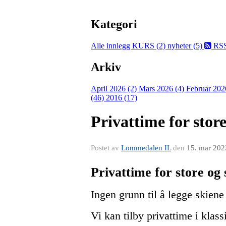
Kategori
Alle innlegg
KURS (2)
nyheter (5)
RS
Arkiv
April 2026 (2)
Mars 2026 (4)
Februar 202
(46)
2016 (17)
Privattime for stor
Postet av
Lommedalen IL
den
15. mar 202
Privattime for store og 
Ingen grunn til å legge skiene
Vi kan tilby privattime i klass