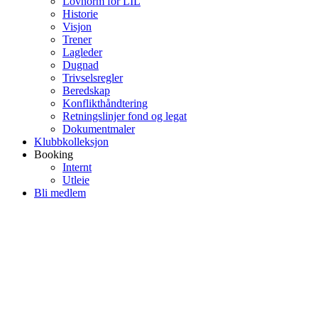
Lovnorm for LIL
Historie
Visjon
Trener
Lagleder
Dugnad
Trivselsregler
Beredskap
Konflikthåndtering
Retningslinjer fond og legat
Dokumentmaler
Klubbkolleksjon
Booking
Internt
Utleie
Bli medlem