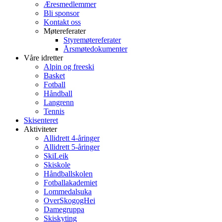
Æresmedlemmer
Bli sponsor
Kontakt oss
Møtereferater
Styremøtereferater
Årsmøtedokumenter
Våre idretter
Alpin og freeski
Basket
Fotball
Håndball
Langrenn
Tennis
Skisenteret
Aktiviteter
Allidrett 4-åringer
Allidrett 5-åringer
SkiLeik
Skiskole
Håndballskolen
Fotballakademiet
Lommedalsuka
OverSkogogHei
Damegruppa
Skiskyting