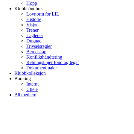
Hopp
Klubbhåndbok
Lovnorm for LIL
Historie
Visjon
Trener
Lagleder
Dugnad
Trivselsregler
Beredskap
Konflikthåndtering
Retningslinjer fond og legat
Dokumentmaler
Klubbkolleksjon
Booking
Internt
Utleie
Bli medlem