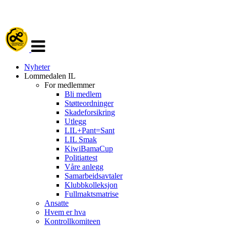
Veksle
navigasjon
Nyheter
Lommedalen IL
For medlemmer
Bli medlem
Støtteordninger
Skadeforsikring
Utlegg
LIL+Pant=Sant
LIL Smak
KiwiBamaCup
Politiattest
Våre anlegg
Samarbeidsavtaler
Klubbkolleksjon
Fullmaktsmatrise
Ansatte
Hvem er hva
Kontrollkomiteen