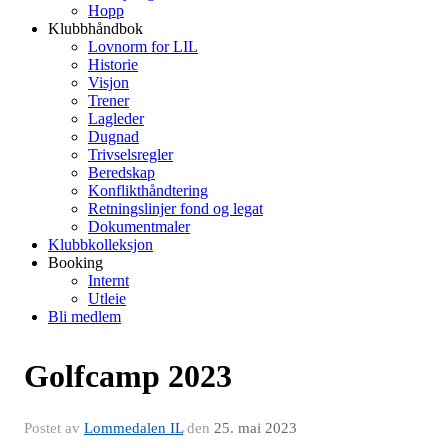
Hopp
Klubbhåndbok
Lovnorm for LIL
Historie
Visjon
Trener
Lagleder
Dugnad
Trivselsregler
Beredskap
Konflikthåndtering
Retningslinjer fond og legat
Dokumentmaler
Klubbkolleksjon
Booking
Internt
Utleie
Bli medlem
Golfcamp 2023
Postet av
Lommedalen IL
den
25. mai 2023