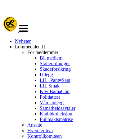
Veksle
navigasjon
Nyheter
Lommedalen IL
For medlemmer
Bli medlem
Støtteordninger
Skadeforsikring
Utlegg
LIL+Pant=Sant
LIL Smak
KiwiBamaCup
Politiattest
Våre anlegg
Samarbeidsavtaler
Klubbkolleksjon
Fullmaktsmatrise
Ansatte
Hvem er hva
Kontrollkomiteen