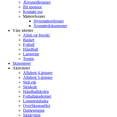
Æresmedlemmer
Bli sponsor
Kontakt oss
Møtereferater
Styremøtereferater
Årsmøtedokumenter
Våre idretter
Alpin og freeski
Basket
Fotball
Håndball
Langrenn
Tennis
Skisenteret
Aktiviteter
Allidrett 4-åringer
Allidrett 5-åringer
SkiLeik
Skiskole
Håndballskolen
Fotballakademiet
Lommedalsuka
OverSkogogHei
Damegruppa
Skiskyting