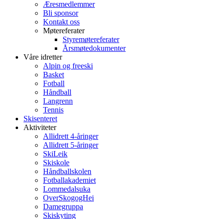
Æresmedlemmer
Bli sponsor
Kontakt oss
Møtereferater
Styremøtereferater
Årsmøtedokumenter
Våre idretter
Alpin og freeski
Basket
Fotball
Håndball
Langrenn
Tennis
Skisenteret
Aktiviteter
Allidrett 4-åringer
Allidrett 5-åringer
SkiLeik
Skiskole
Håndballskolen
Fotballakademiet
Lommedalsuka
OverSkogogHei
Damegruppa
Skiskyting