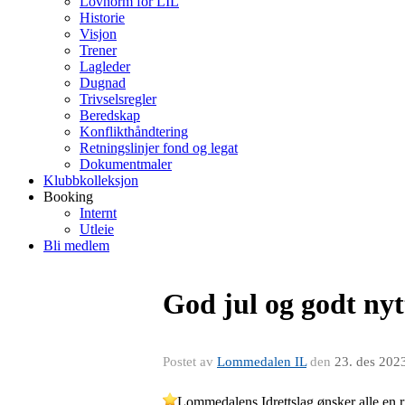
Lovnorm for LIL
Historie
Visjon
Trener
Lagleder
Dugnad
Trivselsregler
Beredskap
Konflikthåndtering
Retningslinjer fond og legat
Dokumentmaler
Klubbkolleksjon
Booking
Internt
Utleie
Bli medlem
God jul og godt nytt
Postet av
Lommedalen IL
den
23. des 202
Lommedalens Idrettslag ønsker alle en rik