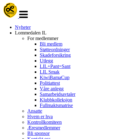
Veksle
navigasjon
Nyheter
Lommedalen IL
For medlemmer
Bli medlem
Støtteordninger
Skadeforsikring
Utlegg
LIL+Pant=Sant
LIL Smak
KiwiBamaCup
Politiattest
Våre anlegg
Samarbeidsavtaler
Klubbkolleksjon
Fullmaktsmatrise
Ansatte
Hvem er hva
Kontrollkomiteen
Æresmedlemmer
Bli sponsor
Kontakt oss