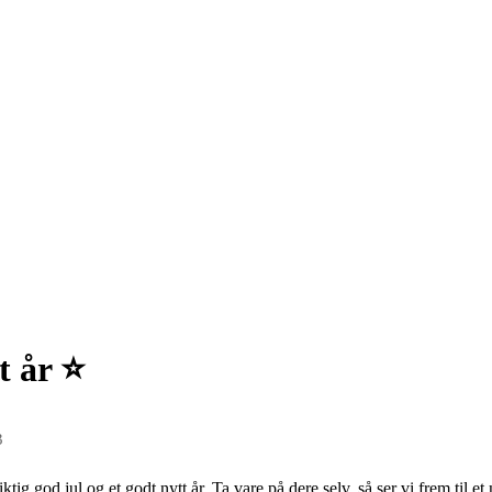
 år ⭐️
3
tig god jul og et godt nytt år. Ta vare på dere selv, så ser vi frem til 