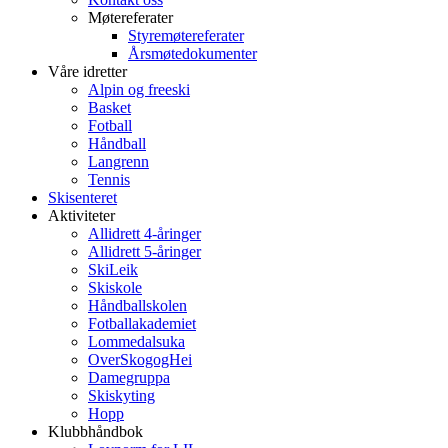
Møtereferater
Styremøtereferater
Årsmøtedokumenter
Våre idretter
Alpin og freeski
Basket
Fotball
Håndball
Langrenn
Tennis
Skisenteret
Aktiviteter
Allidrett 4-åringer
Allidrett 5-åringer
SkiLeik
Skiskole
Håndballskolen
Fotballakademiet
Lommedalsuka
OverSkogogHei
Damegruppa
Skiskyting
Hopp
Klubbhåndbok