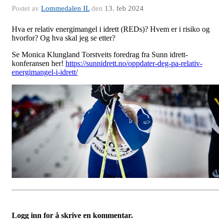
Postet av
Lommedalen IL
den
13. feb 2024
Hva er relativ energimangel i idrett (REDs)? Hvem er i risiko og
hvorfor? Og hva skal jeg se etter?
Se Monica Klungland Torstveits foredrag fra Sunn idrett-
konferansen her!
https://sunnidrett.no/oppdater-deg-pa-relativ-
energimangel-i-idrett/
Logg inn for å skrive en kommentar.