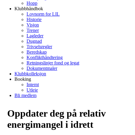
Hopp
Klubbhåndbok
Lovnorm for LIL
Historie
Visjon
Trener
Lagleder
Dugnad
Trivselsregler
Beredskap
Konflikthåndtering
Retningslinjer fond og legat
Dokumentmaler
Klubbkolleksjon
Booking
Internt
Utleie
Bli medlem
Oppdater deg på relativ
energimangel i idrett