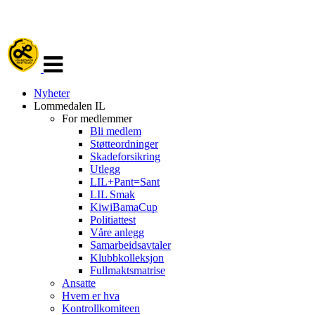
Veksle
navigasjon
Nyheter
Lommedalen IL
For medlemmer
Bli medlem
Støtteordninger
Skadeforsikring
Utlegg
LIL+Pant=Sant
LIL Smak
KiwiBamaCup
Politiattest
Våre anlegg
Samarbeidsavtaler
Klubbkolleksjon
Fullmaktsmatrise
Ansatte
Hvem er hva
Kontrollkomiteen