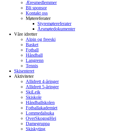
Æresmedlemmer
Bli sponsor
Kontakt oss
Møtereferater
Styremøtereferater
Årsmøtedokumenter
Våre idretter
Alpin og freeski
Basket
Fotball
Håndball
Langrenn
Tennis
Skisenteret
Aktiviteter
Allidrett 4-åringer
Allidrett 5-åringer
SkiLeik
Skiskole
Håndballskolen
Fotballakademiet
Lommedalsuka
OverSkogogHei
Damegruppa
Skiskyting