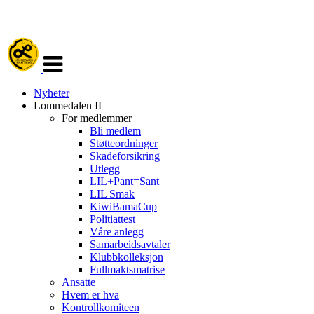
Veksle
navigasjon
Nyheter
Lommedalen IL
For medlemmer
Bli medlem
Støtteordninger
Skadeforsikring
Utlegg
LIL+Pant=Sant
LIL Smak
KiwiBamaCup
Politiattest
Våre anlegg
Samarbeidsavtaler
Klubbkolleksjon
Fullmaktsmatrise
Ansatte
Hvem er hva
Kontrollkomiteen