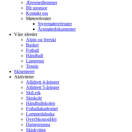
Æresmedlemmer
Bli sponsor
Kontakt oss
Møtereferater
Styremøtereferater
Årsmøtedokumenter
Våre idretter
Alpin og freeski
Basket
Fotball
Håndball
Langrenn
Tennis
Skisenteret
Aktiviteter
Allidrett 4-åringer
Allidrett 5-åringer
SkiLeik
Skiskole
Håndballskolen
Fotballakademiet
Lommedalsuka
OverSkogogHei
Damegruppa
Skiskyting