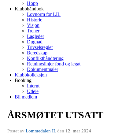
Hopp
Klubbhåndbok
Lovnorm for LIL
Historie
Visjon
Trener
Lagleder
Dugnad
Trivselsregler
Beredskap
Konflikthåndtering
Retningslinjer fond og legat
Dokumentmaler
Klubbkolleksjon
Booking
Internt
Utleie
Bli medlem
ÅRSMØTET UTSATT
Postet av
Lommedalen IL
den
12. mar 2024