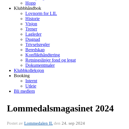
Hopp
Klubbhåndbok
Lovnorm for LIL
Historie
Visjon
Trener
Lagleder
Dugnad
Trivselsregler
Beredskap
Konflikthåndtering
Retningslinjer fond og legat
Dokumentmaler
Klubbkolleksjon
Booking
Internt
Utleie
Bli medlem
Lommedalsmagasinet 2024
Postet av
Lommedalen IL
den
24. sep 2024