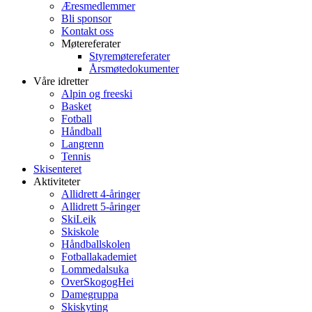
Æresmedlemmer
Bli sponsor
Kontakt oss
Møtereferater
Styremøtereferater
Årsmøtedokumenter
Våre idretter
Alpin og freeski
Basket
Fotball
Håndball
Langrenn
Tennis
Skisenteret
Aktiviteter
Allidrett 4-åringer
Allidrett 5-åringer
SkiLeik
Skiskole
Håndballskolen
Fotballakademiet
Lommedalsuka
OverSkogogHei
Damegruppa
Skiskyting