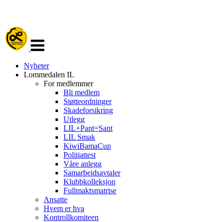
Veksle
navigasjon
Nyheter
Lommedalen IL
For medlemmer
Bli medlem
Støtteordninger
Skadeforsikring
Utlegg
LIL+Pant=Sant
LIL Smak
KiwiBamaCup
Politiattest
Våre anlegg
Samarbeidsavtaler
Klubbkolleksjon
Fullmaktsmatrise
Ansatte
Hvem er hva
Kontrollkomiteen