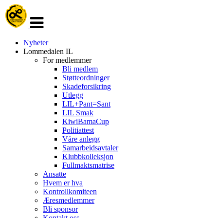
Veksle
navigasjon
Nyheter
Lommedalen IL
For medlemmer
Bli medlem
Støtteordninger
Skadeforsikring
Utlegg
LIL+Pant=Sant
LIL Smak
KiwiBamaCup
Politiattest
Våre anlegg
Samarbeidsavtaler
Klubbkolleksjon
Fullmaktsmatrise
Ansatte
Hvem er hva
Kontrollkomiteen
Æresmedlemmer
Bli sponsor
Kontakt oss