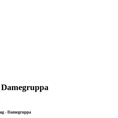
i Damegruppa
4
lag - Damegruppa