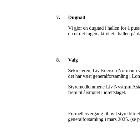
7.
Dugnad
Vi gjør en dugnad i hallen for å puss
da er det ingen aktivitet i hallen på 
8.
Valg
Sekretæren, Liv Enersen Normann var
det har vært generalforsamling i Lo
Styremedlemmene Liv Nystrøm Astad 
frem til årsmøtet i idrettslaget.
Formell overgang til nytt styre blir
generalforsamling i mars 2025. (se pk