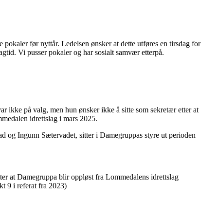
e pokaler før nyttår. Ledelsen ønsker at dette utføres en tirsdag for
dagtid. Vi pusser pokaler og har sosialt samvær etterpå.
 ikke på valg, men hun ønsker ikke å sitte som sekretær etter at
mmedalen idrettslag i mars 2025.
og Ingunn Sætervadet, sitter i Damegruppas styre ut perioden
 etter at Damegruppa blir oppløst fra Lommedalens idrettslag
t 9 i referat fra 2023)