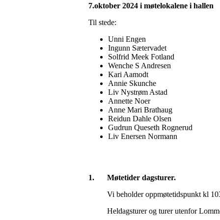
7.oktober 2024 i møtelokalene i hallen
Til stede:
Unni Engen
Ingunn Sætervadet
Solfrid Meek Fotland
Wenche S Andresen
Kari Aamodt
Annie Skunche
Liv Nystrøm Astad
Annette Noer
Anne Mari Brathaug
Reidun Dahle Olsen
Gudrun Queseth Rognerud
Liv Enersen Normann
1.
Møtetider dagsturer.
Vi beholder oppmøtetidspunkt kl 1030 
Heldagsturer og turer utenfor Lomm