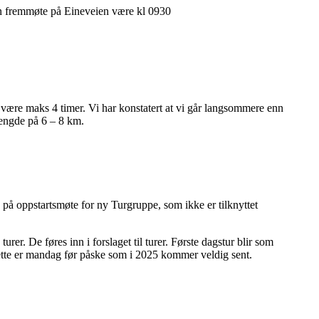
kan fremmøte på Eineveien være kl 0930
 være maks 4 timer. Vi har konstatert at vi går langsommere enn
 lengde på 6 – 8 km.
å oppstartsmøte for ny Turgruppe, som ikke er tilknyttet
turer. De føres inn i forslaget til turer. Første dagstur blir som
Dette er mandag før påske som i 2025 kommer veldig sent.