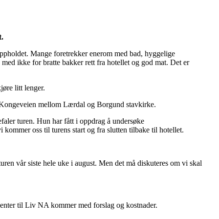
t.
til oppholdet. Mange foretrekker enerom med bad, hyggelige
 med ikke for bratte bakker rett fra hotellet og god mat. Det er
øre litt lenger.
 Kongeveien mellom Lærdal og Borgund stavkirke.
efaler turen. Hun har fått i oppdrag å undersøke
ommer oss til turens start og fra slutten tilbake til hotellet.
teturen vår siste hele uke i august. Men det må diskuteres om vi skal
vventer til Liv NA kommer med forslag og kostnader.