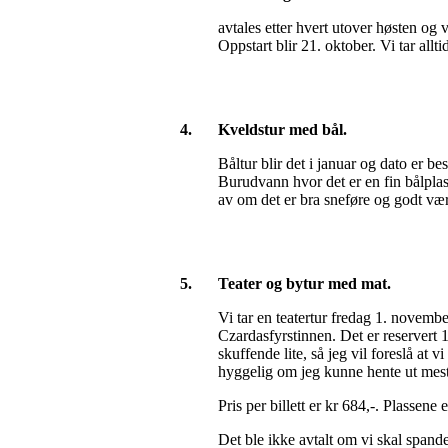
avtales etter hvert utover høsten og 
Oppstart blir 21. oktober. Vi tar all
4.
Kveldstur med bål.
Båltur blir det i januar og dato er b
Burudvann hvor det er en fin bålplas
av om det er bra sneføre og godt vær
5.
Teater og bytur med mat.
Vi tar en teatertur fredag 1. novembe
Czardasfyrstinnen. Det er reservert 15 
skuffende lite, så jeg vil foreslå at
hyggelig om jeg kunne hente ut meste
Pris per billett er kr 684,-. Plassene
Det ble ikke avtalt om vi skal spand