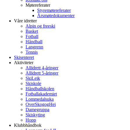
Møtereferater
Styremøtereferater
Årsmøtedokumenter
Våre idretter
Alpin og freeski
Basket
Fotball
Håndball
Langrenn
Tennis
Skisenteret
Aktiviteter
Allidrett 4-åringer
Allidrett 5-åringer
SkiLeik
Skiskole
Håndballskolen
Fotballakademiet
Lommedalsuka
OverSkogogHei
Damegruppa
Skiskyting
Hopp
Klubbhåndbok