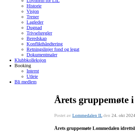
Lovnorm for LIL
Historie
Visjon
Trener
Lagleder
Dugnad
Trivselsregler
Beredskap
Konflikthåndtering
Retningslinjer fond og legat
Dokumentmaler
Klubbkolleksjon
Booking
Internt
Utleie
Bli medlem
Årets gruppemøte 
Postet av
Lommedalen IL
den
24. okt 202
Årets gruppemøte Lommedalen idretts