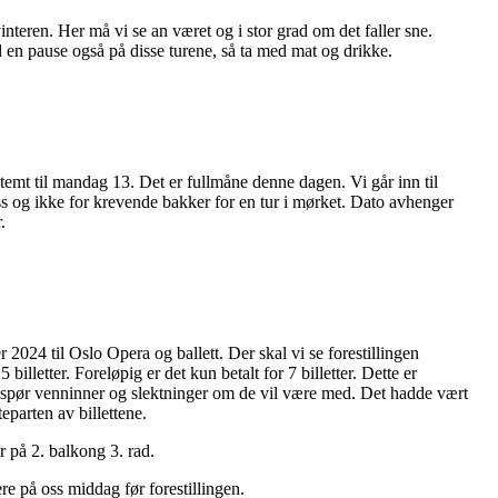
vinteren. Her må vi se an været og i stor grad om det faller sne.
tid en pause også på disse turene, så ta med mat og drikke.
estemt til mandag 13. Det er fullmåne denne dagen. Vi går inn til
s og ikke for krevende bakker for en tur i mørket. Dato avhenger
.
r 2024 til Oslo Opera og ballett. Der skal vi se forestillingen
billetter. Foreløpig er det kun betalt for 7 billetter. Dette er
 vi spør venninner og slektninger om de vil være med. Det hadde vært
parten av billettene.
 er på 2. balkong 3. rad.
ere på oss middag før forestillingen.