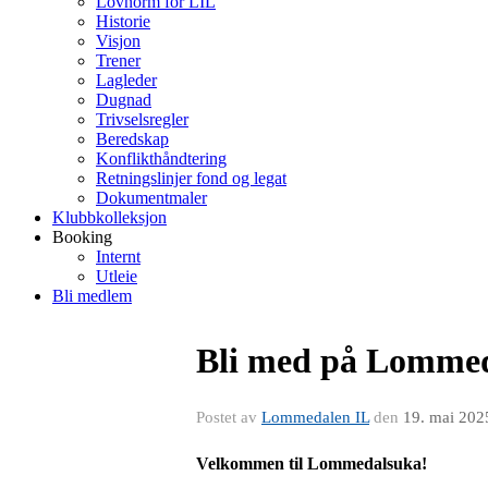
Lovnorm for LIL
Historie
Visjon
Trener
Lagleder
Dugnad
Trivselsregler
Beredskap
Konflikthåndtering
Retningslinjer fond og legat
Dokumentmaler
Klubbkolleksjon
Booking
Internt
Utleie
Bli medlem
Bli med på Lomme
Postet av
Lommedalen IL
den
19. mai 202
Velkommen til Lommedalsuka!