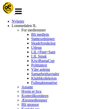
Veksle
navigasjon
Nyheter
Lommedalen IL
For medlemmer
Bli medlem
Støtteordninger
Skadeforsikring
Utlegg
LIL+Pant=Sant
LIL Smak
KiwiBamaCup
Politiattest
Våre anlegg
Samarbeidsavtaler
Klubbkolleksjon
Fullmaktsmatrise
Ansatte
Hvem er hva
Kontrollkomiteen
Æresmedlemmer
Bli sponsor
Kontakt oss