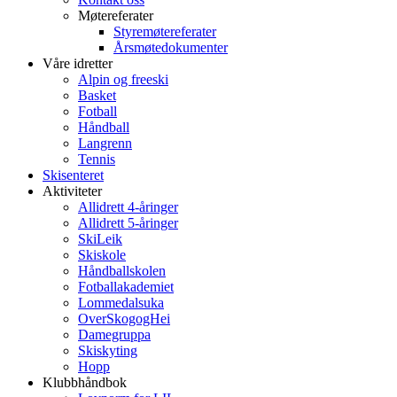
Møtereferater
Styremøtereferater
Årsmøtedokumenter
Våre idretter
Alpin og freeski
Basket
Fotball
Håndball
Langrenn
Tennis
Skisenteret
Aktiviteter
Allidrett 4-åringer
Allidrett 5-åringer
SkiLeik
Skiskole
Håndballskolen
Fotballakademiet
Lommedalsuka
OverSkogogHei
Damegruppa
Skiskyting
Hopp
Klubbhåndbok