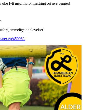
 en uke fylt med moro, mestring og nye venner!
r
g uforglemmelige opplevelser!
o/next/p/45006/-