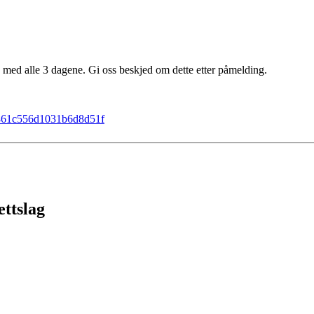
 med alle 3 dagene. Gi oss beskjed om dette etter påmelding.
39861c556d1031b6d8d51f
ttslag