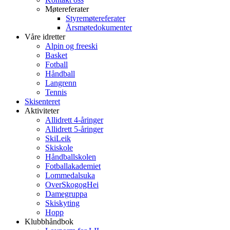
Møtereferater
Styremøtereferater
Årsmøtedokumenter
Våre idretter
Alpin og freeski
Basket
Fotball
Håndball
Langrenn
Tennis
Skisenteret
Aktiviteter
Allidrett 4-åringer
Allidrett 5-åringer
SkiLeik
Skiskole
Håndballskolen
Fotballakademiet
Lommedalsuka
OverSkogogHei
Damegruppa
Skiskyting
Hopp
Klubbhåndbok