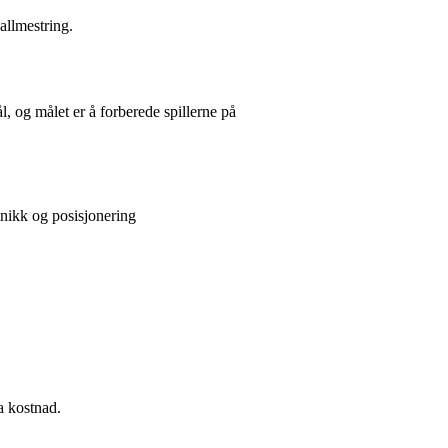
ballmestring.
, og målet er å forberede spillerne på
knikk og posisjonering
ra kostnad.