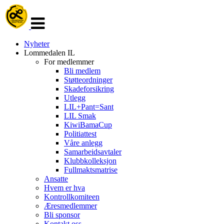
Veksle
navigasjon
Nyheter
Lommedalen IL
For medlemmer
Bli medlem
Støtteordninger
Skadeforsikring
Utlegg
LIL+Pant=Sant
LIL Smak
KiwiBamaCup
Politiattest
Våre anlegg
Samarbeidsavtaler
Klubbkolleksjon
Fullmaktsmatrise
Ansatte
Hvem er hva
Kontrollkomiteen
Æresmedlemmer
Bli sponsor
Kontakt oss