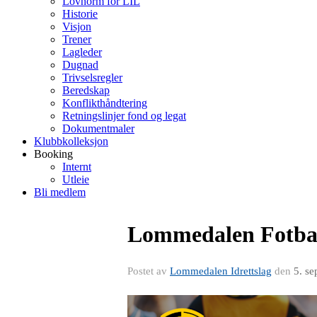
Lovnorm for LIL
Historie
Visjon
Trener
Lagleder
Dugnad
Trivselsregler
Beredskap
Konflikthåndtering
Retningslinjer fond og legat
Dokumentmaler
Klubbkolleksjon
Booking
Internt
Utleie
Bli medlem
Lommedalen Fotbal
Postet av
Lommedalen Idrettslag
den
5. s