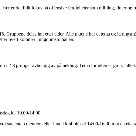
 Her er det fullt fokus på offensive ferdigheter som dribling, finter og 
5. Gruppene deles inn etter alder. Alle øktene har et tema og læringsmål
etter hvert kommer i ungdomsfotballen.
inn i 2-3 grupper avhengig av påmelding. Tema for uken er grep, fallte
e
nsdag kl. 10.00-14:00.
 voksne enten utendørs eller inne i klubbhuset 14:00-16:30 mot en ekst