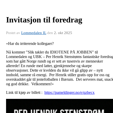
Invitasjon til foredrag
Postet av
Lommedalen IL
den
2. okt 2025
«Har du irriterende kollegaer?
Nå kommer "Slik takler du IDIOTENE PÅ JOBBEN" til
Lommedalen og UBK – Per Henrik Stenstrøms fantastiske foredra
som har gått Norge rundt og er sett av tusenvis av mennesker
allerede! En runde med latter, gjenkjennelse og skarpe
observasjoner. Dette er kvelden du ikke vil gå glipp av – nytt
innhold, samme rå energi. Per Henrik stiller gratis opp for oss og
overskuddet går til jentefotballen i Bærum. Det serveres mat, snac
og god drikke. Velkommen!»
Link til kjøp av billett :
https://pameldinger.no/e/qzbecx