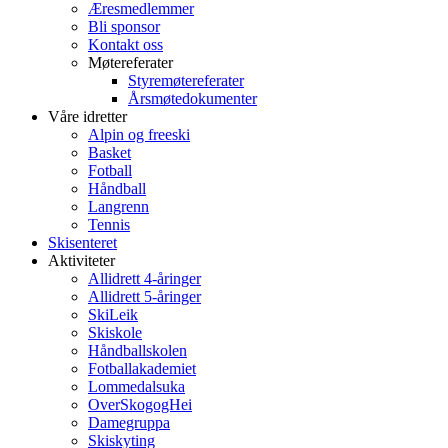
Æresmedlemmer
Bli sponsor
Kontakt oss
Møtereferater
Styremøtereferater
Årsmøtedokumenter
Våre idretter
Alpin og freeski
Basket
Fotball
Håndball
Langrenn
Tennis
Skisenteret
Aktiviteter
Allidrett 4-åringer
Allidrett 5-åringer
SkiLeik
Skiskole
Håndballskolen
Fotballakademiet
Lommedalsuka
OverSkogogHei
Damegruppa
Skiskyting