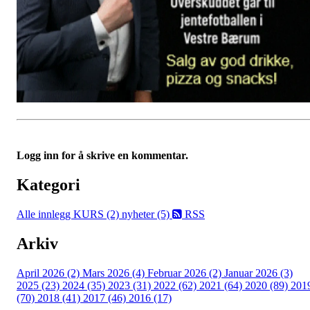
Logg inn for å skrive en kommentar.
Kategori
Alle innlegg
KURS (2)
nyheter (5)
RSS
Arkiv
April 2026 (2)
Mars 2026 (4)
Februar 2026 (2)
Januar 2026 (3)
2025 (23)
2024 (35)
2023 (31)
2022 (62)
2021 (64)
2020 (89)
201
(70)
2018 (41)
2017 (46)
2016 (17)