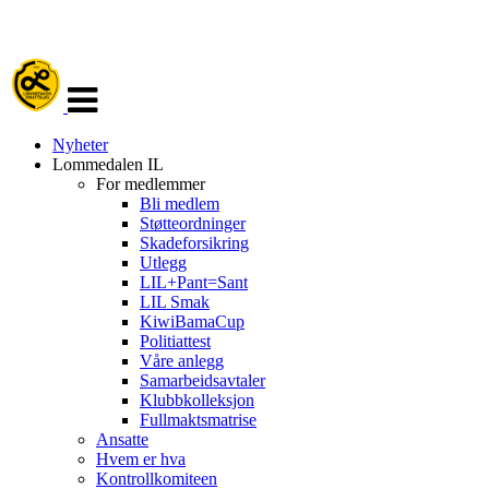
Veksle
navigasjon
Nyheter
Lommedalen IL
For medlemmer
Bli medlem
Støtteordninger
Skadeforsikring
Utlegg
LIL+Pant=Sant
LIL Smak
KiwiBamaCup
Politiattest
Våre anlegg
Samarbeidsavtaler
Klubbkolleksjon
Fullmaktsmatrise
Ansatte
Hvem er hva
Kontrollkomiteen