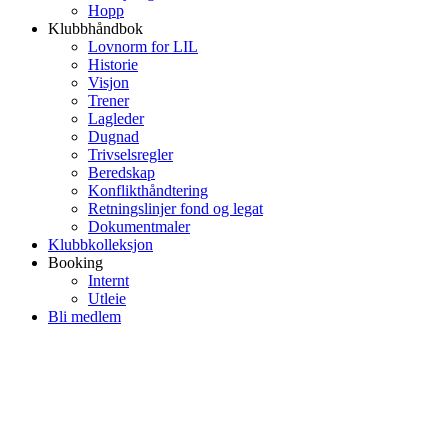
Hopp
Klubbhåndbok
Lovnorm for LIL
Historie
Visjon
Trener
Lagleder
Dugnad
Trivselsregler
Beredskap
Konflikthåndtering
Retningslinjer fond og legat
Dokumentmaler
Klubbkolleksjon
Booking
Internt
Utleie
Bli medlem