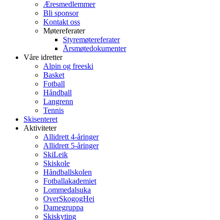
Æresmedlemmer
Bli sponsor
Kontakt oss
Møtereferater
Styremøtereferater
Årsmøtedokumenter
Våre idretter
Alpin og freeski
Basket
Fotball
Håndball
Langrenn
Tennis
Skisenteret
Aktiviteter
Allidrett 4-åringer
Allidrett 5-åringer
SkiLeik
Skiskole
Håndballskolen
Fotballakademiet
Lommedalsuka
OverSkogogHei
Damegruppa
Skiskyting