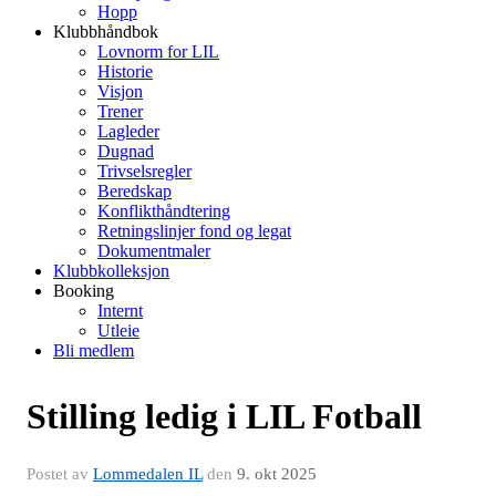
Hopp
Klubbhåndbok
Lovnorm for LIL
Historie
Visjon
Trener
Lagleder
Dugnad
Trivselsregler
Beredskap
Konflikthåndtering
Retningslinjer fond og legat
Dokumentmaler
Klubbkolleksjon
Booking
Internt
Utleie
Bli medlem
Stilling ledig i LIL Fotball
Postet av
Lommedalen IL
den
9. okt 2025