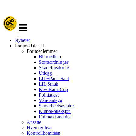
Veksle
navigasjon
Nyheter
Lommedalen IL
For medlemmer
Bli medlem
Støtteordninger
Skadeforsikring
Utlegg
LIL+Pant=Sant
LIL Smak
KiwiBamaCup
Politiattest
Våre anlegg
Samarbeidsavtaler
Klubbkolleksjon
Fullmaktsmatrise
Ansatte
Hvem er hva
Kontrollkomiteen