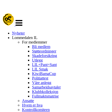
Veksle
navigasjon
Nyheter
Lommedalen IL
For medlemmer
Bli medlem
Støtteordninger
Skadeforsikring
Utlegg
LIL+Pant=Sant
LIL Smak
KiwiBamaCup
Politiattest
Våre anlegg
Samarbeidsavtaler
Klubbkolleksjon
Fullmaktsmatrise
Ansatte
Hvem er hva
Kontrollkomiteen