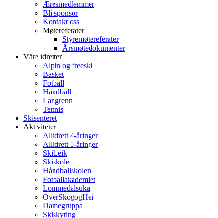
Æresmedlemmer
Bli sponsor
Kontakt oss
Møtereferater
Styremøtereferater
Årsmøtedokumenter
Våre idretter
Alpin og freeski
Basket
Fotball
Håndball
Langrenn
Tennis
Skisenteret
Aktiviteter
Allidrett 4-åringer
Allidrett 5-åringer
SkiLeik
Skiskole
Håndballskolen
Fotballakademiet
Lommedalsuka
OverSkogogHei
Damegruppa
Skiskyting