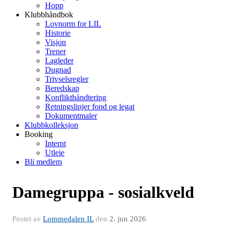
Hopp
Klubbhåndbok
Lovnorm for LIL
Historie
Visjon
Trener
Lagleder
Dugnad
Trivselsregler
Beredskap
Konflikthåndtering
Retningslinjer fond og legat
Dokumentmaler
Klubbkolleksjon
Booking
Internt
Utleie
Bli medlem
Damegruppa - sosialkveld
Postet av
Lommedalen IL
den
2. jun 2026