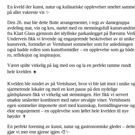
En kveld der kunst, natur og kulinariske opplevelser smeltet samm
på aller vakreste vis ✨
Den 26. mai ble dette flotte arrangementet, i regi av damegruppa
avdeling mat, vin og kos, startet med en stemningsfull kunstvandri
fra Klart Glass gjennom det idylliske parkanlegget på Bærums Verk
Underveis fikk vi levende og engasjerende beskrivelser av ni unike
kunstverk, formidlet av Vertshuset sommelier som for anledningen
også hadde rollen som kunstformidler – en opplevelse som ga både
ro, refleksjon og inspirasjon.
Været spilte virkelig på lag med oss og la en perfekt ramme rundt
hele kvelden ☀️
Kvelden ble rundet av på Vertshuset, hvor vi ble tatt imot i unike o
sjarmerende lokaler og med en kort pause på den nydelige
gårdsplassen fikk vi virkelig satt stemningen. Her fikk vi servert
utsøkte småretter kombinert med nøye utvalgte viner. Vertshusets
egen sommelier imponerte stort med kunnskap, formidlingsevne og
ekte engasjement – en opplevelse som løftet hele kvelden til nye
høyder 🍷
En perfekt forening av kunst, natur og gastronomiske gleder – dette
gjør vi mer enn gjerne igjen 🎨✨