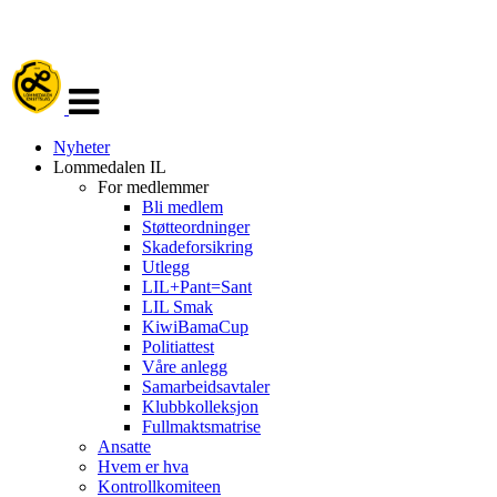
Veksle
navigasjon
Nyheter
Lommedalen IL
For medlemmer
Bli medlem
Støtteordninger
Skadeforsikring
Utlegg
LIL+Pant=Sant
LIL Smak
KiwiBamaCup
Politiattest
Våre anlegg
Samarbeidsavtaler
Klubbkolleksjon
Fullmaktsmatrise
Ansatte
Hvem er hva
Kontrollkomiteen