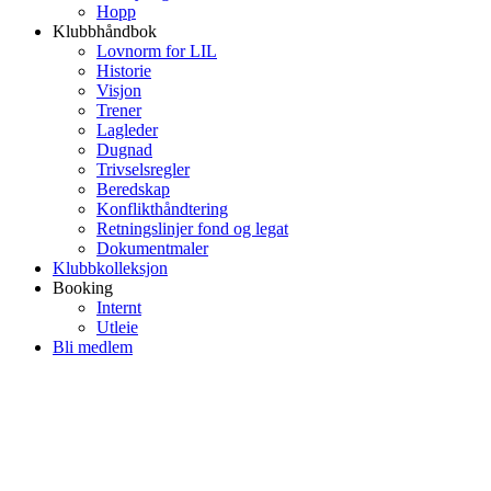
Hopp
Klubbhåndbok
Lovnorm for LIL
Historie
Visjon
Trener
Lagleder
Dugnad
Trivselsregler
Beredskap
Konflikthåndtering
Retningslinjer fond og legat
Dokumentmaler
Klubbkolleksjon
Booking
Internt
Utleie
Bli medlem