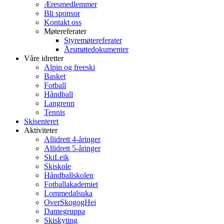
Æresmedlemmer
Bli sponsor
Kontakt oss
Møtereferater
Styremøtereferater
Årsmøtedokumenter
Våre idretter
Alpin og freeski
Basket
Fotball
Håndball
Langrenn
Tennis
Skisenteret
Aktiviteter
Allidrett 4-åringer
Allidrett 5-åringer
SkiLeik
Skiskole
Håndballskolen
Fotballakademiet
Lommedalsuka
OverSkogogHei
Damegruppa
Skiskyting