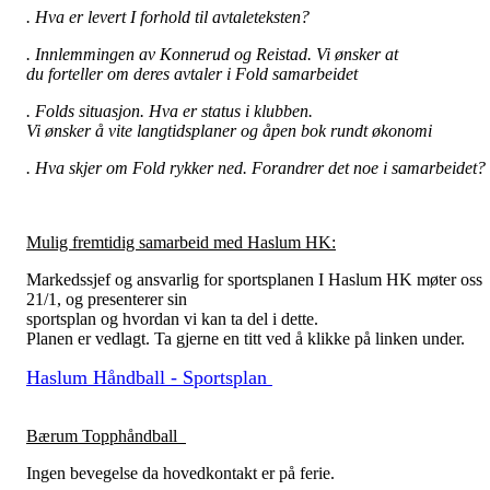
.
Hva
er
levert
I forhold
til
avtaleteksten
?
.
Innlemmingen
av
Konnerud
og
Reistad. Vi
ønsker
at
du
forteller
om
deres
avtaler
i
Fold
samarbeidet
. Folds
situasjon
.
Hva
er
status
i
klubben
.
Vi
ønsker
å
vite
langtidsplaner
og
åpen
bok
rundt
økonomi
.
Hva
skjer
om Fold
rykker
ned
.
Forandrer
det
noe
i
samarbeidet
?
Mulig fremtidig samarbeid med Haslum HK:
Markedssjef og ansvarlig for sportsplanen I Haslum HK møter oss
21/1, og presenterer sin
sportsplan og hvordan vi kan ta del i dette.
Planen er vedlagt. Ta gjerne en titt ved å klikke på linken under.
Haslum Håndball - Sportsplan
Bærum
Topphåndball
Ingen bevegelse da hovedkontakt er på ferie.