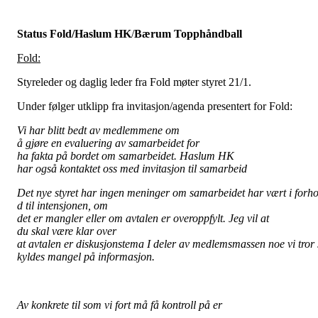
Status Fold/
Haslum
HK
/
Bærum
Topphåndball
Fold:
Styreleder og daglig leder fra Fold møter styret 21/1.
Under følger utklipp fra invitasjon/agenda presentert for Fold:
Vi har
blitt
bedt
av
medlemmene
om
å
gjøre
en
evaluering
av
samarbeidet
for
ha
fakta
på
bordet
om
samarbeidet
.
Haslum
HK
har
også
kontaktet
oss
med
invitasjon
til
samarbeid
Det
nye
styret
har
ingen
meninger
om
samarbeidet
har
vært
i
forho
d
til
intensjonen
, om
det
er
mangler
eller
om
avtalen
er
overoppfylt
.
Jeg
vil
at
du
skal
være
klar
over
at
avtalen
er
diskusjonstema
I
deler
av
medlemsmassen
noe
vi
tror
kyldes
mangel
på informasjon.
Av
konkrete
til
som
vi fort
må
få
kontroll
på
er