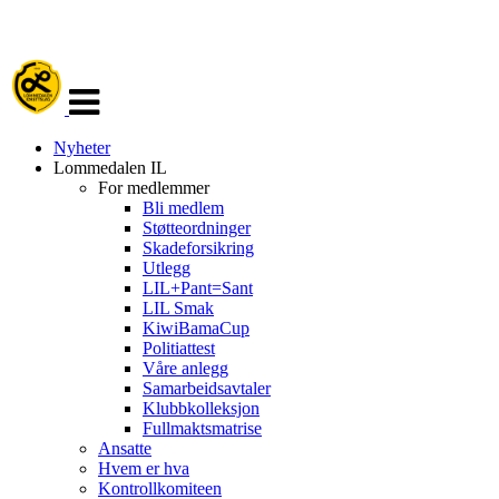
Veksle
navigasjon
Nyheter
Lommedalen IL
For medlemmer
Bli medlem
Støtteordninger
Skadeforsikring
Utlegg
LIL+Pant=Sant
LIL Smak
KiwiBamaCup
Politiattest
Våre anlegg
Samarbeidsavtaler
Klubbkolleksjon
Fullmaktsmatrise
Ansatte
Hvem er hva
Kontrollkomiteen