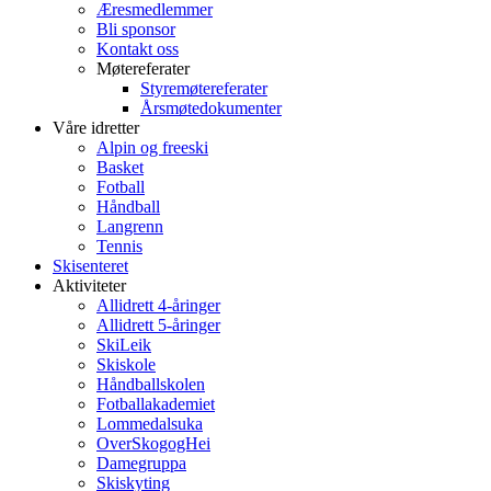
Æresmedlemmer
Bli sponsor
Kontakt oss
Møtereferater
Styremøtereferater
Årsmøtedokumenter
Våre idretter
Alpin og freeski
Basket
Fotball
Håndball
Langrenn
Tennis
Skisenteret
Aktiviteter
Allidrett 4-åringer
Allidrett 5-åringer
SkiLeik
Skiskole
Håndballskolen
Fotballakademiet
Lommedalsuka
OverSkogogHei
Damegruppa
Skiskyting