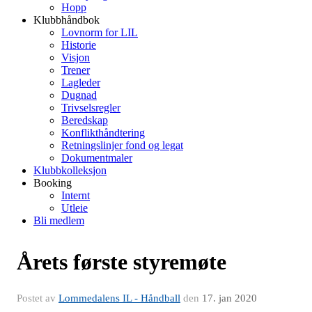
Hopp
Klubbhåndbok
Lovnorm for LIL
Historie
Visjon
Trener
Lagleder
Dugnad
Trivselsregler
Beredskap
Konflikthåndtering
Retningslinjer fond og legat
Dokumentmaler
Klubbkolleksjon
Booking
Internt
Utleie
Bli medlem
Årets første styremøte
Postet av
Lommedalens IL - Håndball
den
17. jan 2020