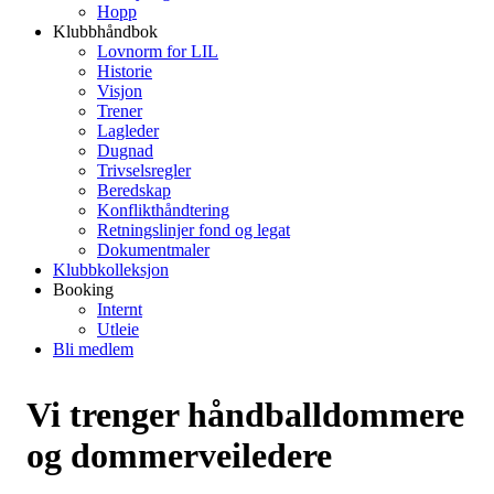
Hopp
Klubbhåndbok
Lovnorm for LIL
Historie
Visjon
Trener
Lagleder
Dugnad
Trivselsregler
Beredskap
Konflikthåndtering
Retningslinjer fond og legat
Dokumentmaler
Klubbkolleksjon
Booking
Internt
Utleie
Bli medlem
Vi trenger håndballdommere
og dommerveiledere