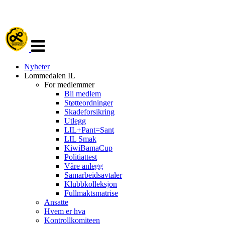
Veksle
navigasjon
Nyheter
Lommedalen IL
For medlemmer
Bli medlem
Støtteordninger
Skadeforsikring
Utlegg
LIL+Pant=Sant
LIL Smak
KiwiBamaCup
Politiattest
Våre anlegg
Samarbeidsavtaler
Klubbkolleksjon
Fullmaktsmatrise
Ansatte
Hvem er hva
Kontrollkomiteen