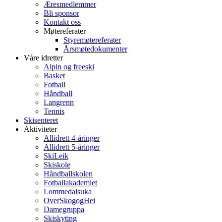
Æresmedlemmer
Bli sponsor
Kontakt oss
Møtereferater
Styremøtereferater
Årsmøtedokumenter
Våre idretter
Alpin og freeski
Basket
Fotball
Håndball
Langrenn
Tennis
Skisenteret
Aktiviteter
Allidrett 4-åringer
Allidrett 5-åringer
SkiLeik
Skiskole
Håndballskolen
Fotballakademiet
Lommedalsuka
OverSkogogHei
Damegruppa
Skiskyting